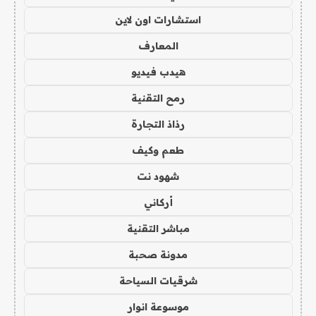
استشارات اون لاين
المعارف
هيدب فيديو
رمح التقنية
رذاذ التجارة
طعم وكيف
شهود نت
أركاني
مباشر التقنية
مدونة صحبة
شرقيات السياحة
موسوعة انوار