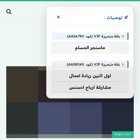
×
توصيات :
Home
»
وقدمنا
باقة متميزة VIP (كود: AA26790):
وقدمنا
ماسنجر المسلم
باقة متميزة VIP (كود: AA38045):
اول اثنين ريادة اعمال
مشاركة ارباح ادسنس
اخبار منوعة