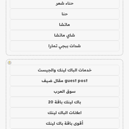
حناء شعر
حنا
ماتشا
شاي ماتشا
شدات ببجي تمارا
!
خدمات الباك لينك والجيست
guest post مقال ضيف
سوق العرب
باك لينك باقة 20
اعلانات الباك لينك
أقوى باقة باك لينك