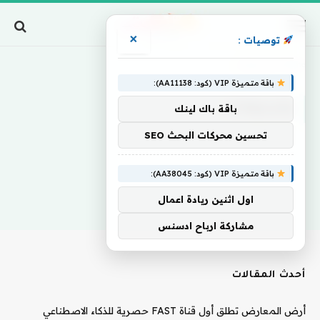
×
توصيات :
Home
»
وفيديوهات
باقة متميزة VIP (كود: AA11138):
وفيديوهات
باقة باك لينك
تحسين محركات البحث SEO
باقة متميزة VIP (كود: AA38045):
اول اثنين ريادة اعمال
مشاركة ارباح ادسنس
أحدث المقالات
أرض المعارض تطلق أول قناة FAST حصرية للذكاء الاصطناعي