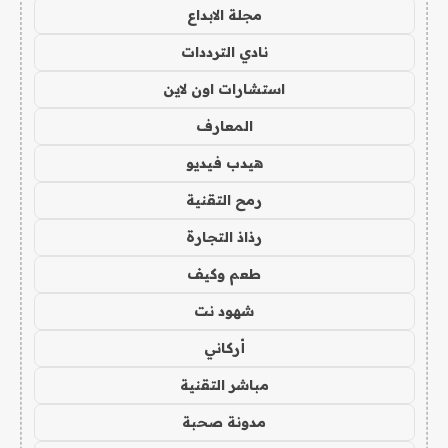
مجلة الابداع
نادي الترددات
استشارات اون لاين
المعارف
هيدب فيديو
رمح التقنية
رذاذ التجارة
طعم وكيف
شهود نت
أركاني
مباشر التقنية
مدونة صحبة