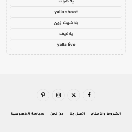
يلا شوت
yalla shoot
يلا شوت زون
يلا لايف
yalla live
فيسبوك
X
الانستغرام
بينتيريست
(Twitter)
الشروط والأحكام
اتصل بنا
من نحن
سياسة الخصوصية