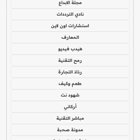
مجلة الابداع
نادي الترددات
استشارات اون لاين
المعارف
هيدب فيديو
رمح التقنية
رذاذ التجارة
طعم وكيف
شهود نت
أركاني
مباشر التقنية
مدونة صحبة