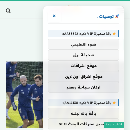
×
توصيات :
Home
»
وفضائح
باقة متميزة VIP (كود: AA35872):
وفضائح
ضوء التعليمي
صحيفة برق
موقع اشراقات
موقع اشراق اون لاين
اركان سياحة وسفر
باقة متميزة VIP (كود: AA11138):
باقة باك لينك
تحسين محركات البحث SEO
اخبار منوعة