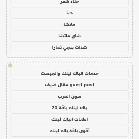
حناء شعر
حنا
ماتشا
شاي ماتشا
شدات ببجي تمارا
!
خدمات الباك لينك والجيست
guest post مقال ضيف
سوق العرب
باك لينك باقة 20
اعلانات الباك لينك
أقوى باقة باك لينك