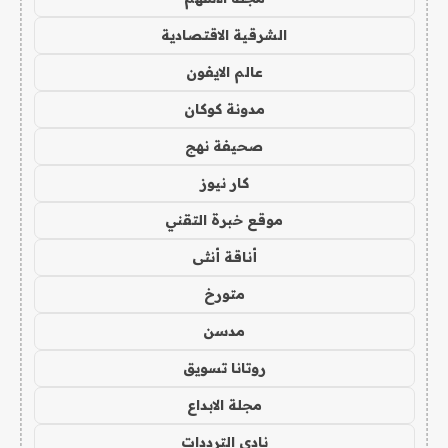
الشرقية الاقتصادية
عالم الايفون
مدونة كوكان
صحيفة نهج
كار نيوز
موقع خبرة التقني
أناقة أنثى
متورخ
مدسن
روتانا تسويق
مجلة الابداع
نادي الترددات