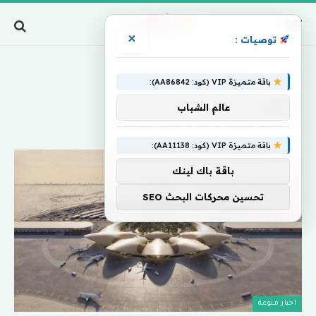
×
توصيات :
Home
»
وفريد
باقة متميزة VIP (كود: AA86842):
وفريد
عالم الشباب
باقة متميزة VIP (كود: AA11138):
باقة باك لينك
تحسين محركات البحث SEO
اخبار منوعة