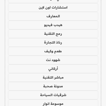
استشارات اون لاين
المعارف
هيدب فيديو
رمح التقنية
رذاذ التجارة
طعم وكيف
شهود نت
أركاني
مباشر التقنية
مدونة صحبة
شرقيات السياحة
موسوعة انوار