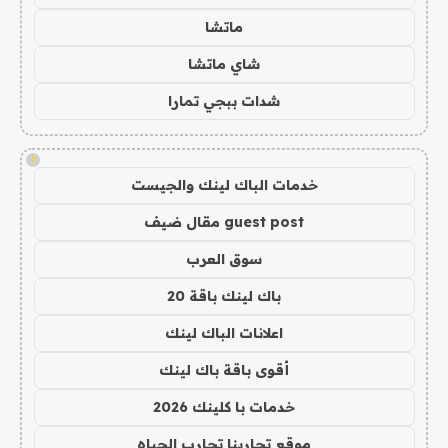
ماتشا
شاي ماتشا
شدات ببجي تمارا
!
خدمات الباك لينك والجيست
guest post مقال ضيف
سوق العرب
باك لينك باقة 20
اعلانات الباك لينك
أقوى باقة باك لينك
خدمات با كلينك 2026
موقع تجاربنا تجارب الحياه