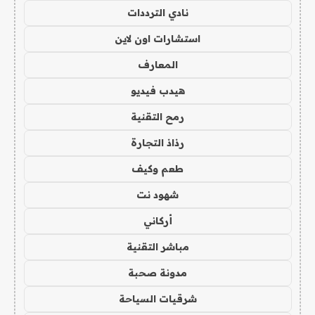
نادي الترددات
استشارات اون لاين
المعارف
هيدب فيديو
رمح التقنية
رذاذ التجارة
طعم وكيف
شهود نت
أركاني
مباشر التقنية
مدونة صحبة
شرقيات السياحة