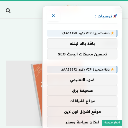
×
توصيات :
Home
»
هيغل
باقة متميزة VIP (كود: AA11138):
هيغل
باقة باك لينك
تحسين محركات البحث SEO
باقة متميزة VIP (كود: AA35872):
ضوء التعليمي
صحيفة برق
موقع اشراقات
موقع اشراق اون لاين
اركان سياحة وسفر
اخبار منوعة