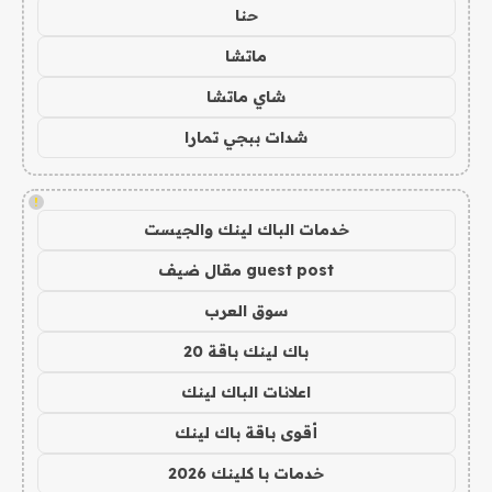
حنا
ماتشا
شاي ماتشا
شدات ببجي تمارا
!
خدمات الباك لينك والجيست
guest post مقال ضيف
سوق العرب
باك لينك باقة 20
اعلانات الباك لينك
أقوى باقة باك لينك
خدمات با كلينك 2026