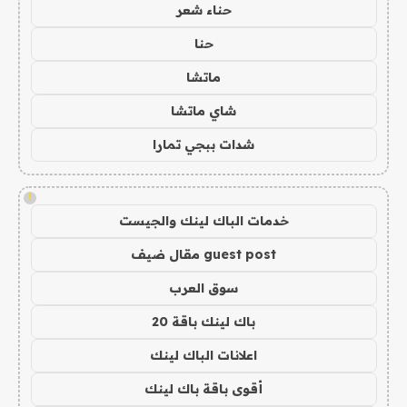
حناء شعر
حنا
ماتشا
شاي ماتشا
شدات ببجي تمارا
!
خدمات الباك لينك والجيست
guest post مقال ضيف
سوق العرب
باك لينك باقة 20
اعلانات الباك لينك
أقوى باقة باك لينك