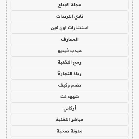
مجلة الابداع
نادي الترددات
استشارات اون لاين
المعارف
هيدب فيديو
رمح التقنية
رذاذ التجارة
طعم وكيف
شهود نت
أركاني
مباشر التقنية
مدونة صحبة