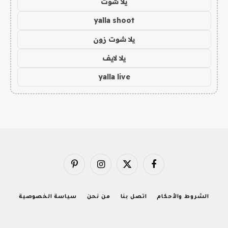
يلا شوت
yalla shoot
يلا شوت زون
يلا لايف
yalla live
فيسبوك
X
الانستغرام
بينتيريست
(Twitter)
الشروط والأحكام
اتصل بنا
من نحن
سياسة الخصوصية