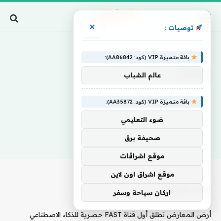
×
توصيات :
Home
»
هيثم
باقة متميزة VIP (كود: AA86842):
هيثم
عالم الشباب
باقة متميزة VIP (كود: AA35872):
ضوء التعليمي
صحيفة برق
موقع اشراقات
موقع اشراق اون لاين
أحدث المقالات
اركان سياحة وسفر
أرض المعارض تطلق أول قناة FAST حصرية للذكاء الاصطناعي