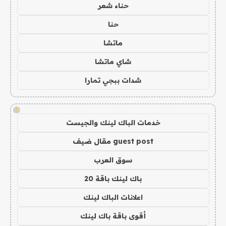
حناء شعر
حنا
ماتشا
شاي ماتشا
شدات ببجي تمارا
!
خدمات الباك لينك والجيست
guest post مقال ضيف
سوق العرب
باك لينك باقة 20
اعلانات الباك لينك
أقوى باقة باك لينك