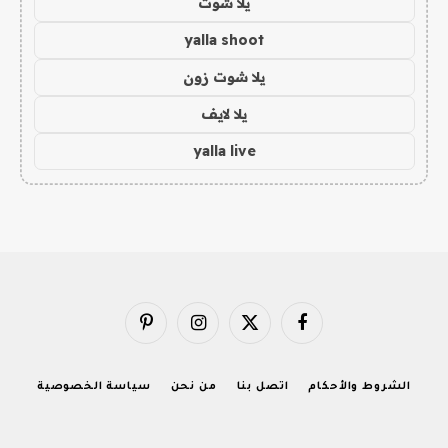
يلا شوت
yalla shoot
يلا شوت زون
يلا لايف
yalla live
فيسبوك
X
الانستغرام
بينتيريست
(Twitter)
الشروط والأحكام
اتصل بنا
من نحن
سياسة الخصوصية