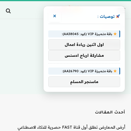
×
توصيات :
Home
»
هيتاشي
باقة متميزة VIP (كود: AA38045):
هيتاشي
اول اثنين ريادة اعمال
مشاركة ارباح ادسنس
باقة متميزة VIP (كود: AA26790):
ماسنجر المسلم
أحدث المقالات
أرض المعارض تطلق أول قناة FAST حصرية للذكاء الاصطناعي