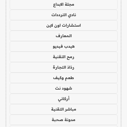
مجلة الابداع
نادي الترددات
استشارات اون لاين
المعارف
هيدب فيديو
رمح التقنية
رذاذ التجارة
طعم وكيف
شهود نت
أركاني
مباشر التقنية
مدونة صحبة