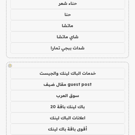
حناء شعر
حنا
ماتشا
شاي ماتشا
شدات ببجي تمارا
!
خدمات الباك لينك والجيست
guest post مقال ضيف
سوق العرب
باك لينك باقة 20
اعلانات الباك لينك
أقوى باقة باك لينك