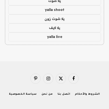
يلا شوت
yalla shoot
يلا شوت زون
يلا لايف
yalla live
فيسبوك
X
الانستغرام
بينتيريست
(Twitter)
الشروط والأحكام
اتصل بنا
من نحن
سياسة الخصوصية