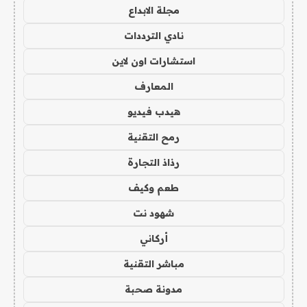
مجلة الابداع
نادي الترددات
استشارات اون لاين
المعارف
هيدب فيديو
رمح التقنية
رذاذ التجارة
طعم وكيف
شهود نت
أركاني
مباشر التقنية
مدونة صحبة