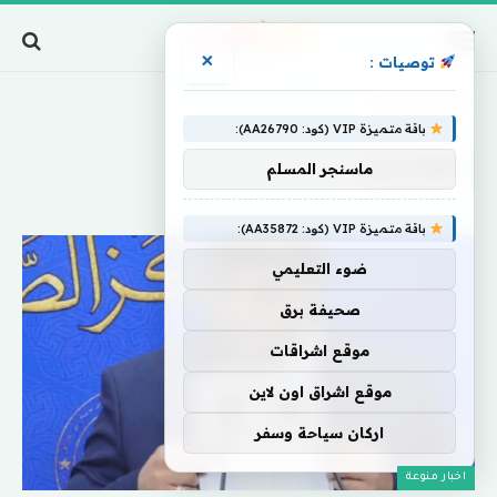
×
توصيات :
Home
»
هوكستين
باقة متميزة VIP (كود: AA26790):
هوكستين
ماسنجر المسلم
باقة متميزة VIP (كود: AA35872):
ضوء التعليمي
صحيفة برق
موقع اشراقات
موقع اشراق اون لاين
اركان سياحة وسفر
اخبار منوعة