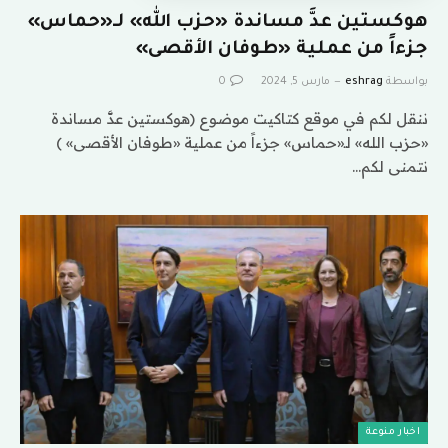
هوكستين عدَّ مساندة «حزب الله» لـ«حماس»
جزءاً من عملية «طوفان الأقصى»
بواسطة
eshrag
مارس 5, 2024
0
ننقل لكم في موقع كتاكيت موضوع (هوكستين عدَّ مساندة
«حزب الله» لـ«حماس» جزءاً من عملية «طوفان الأقصى» )
نتمنى لكم…
اخبار منوعة