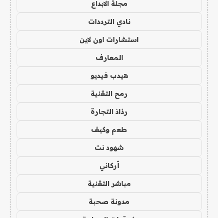
مجلة الابداع
نادي الترددات
استشارات اون لاين
المعارف
هيدب فيديو
رمح التقنية
رذاذ التجارة
طعم وكيف
شهود نت
أركاني
مباشر التقنية
مدونة صحبة