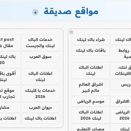
مواقع صديقة
+
!
اك لينك
شراء باك لينك
خدمات الباك
t post
لينك والجيست
مقال 
روابط
باقات باك لينك
ية
سوق العرب
باك لينك
20
 لنك،
اعلانات الباك
كلينكات
لينك
اعلانات الباك
أقوى باق
لينك
لين
دريس
اشراق العالم
عالم كبير
خدمات با كلينك
موقع تج
2026
تجارب ا
الاشراق
موسم الرياض
ديوان العرب
مشار
الرياض
اعلانات الباك
2
لينك 2026
اعلانات باك لينك
اعلانات ب
لينك
مصادر التعليم