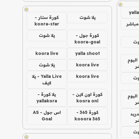
!
!
yall
يلا شوت
كورة ستار -
مباشر
koora-star
كورة جول -
يلا شوت
وت
koora-goal
koora live
yalla shoot
اليوم
koora live
يلا شوت
ر
koora live
Yalla Live - يلا
وت
لايف
كورة اون لاين -
يلا كورة -
اليوم
yallakora
koora onl
ر
كورة 365 -
اس جول - AS
دريد
Goal
kooora 365
ر
وت
!