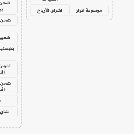
شحن 
بب
موسوعة انوار
اشراق الأرباح
شحن يل
شعبية
بلايستي
ايتونز
اق
شحن يل
اق
ح
شاي 