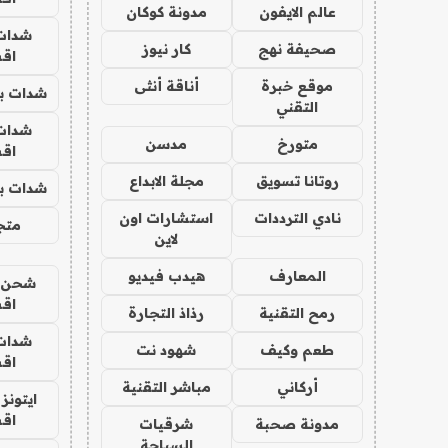
عالم الايفون
مدونة كوكان
شدات
صحيفة نهج
كار نيوز
اق
موقع خبرة
أناقة أنثى
شدات بب
التقني
شدات
متورخ
مدسن
اق
روتانا تسويق
مجلة الابداع
شدات بب
نادي الترددات
استشارات اون
متجر 
لاين
المعارف
هيدب فيديو
شحن يل
اق
رمح التقنية
رذاذ التجارة
شدات
طعم وكيف
شهود نت
اق
أركاني
مباشر التقنية
ايتونز
اق
مدونة صحبة
شرقيات
السياحة