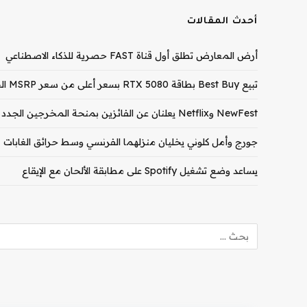
أحدث المقالات
أرض المعارض تطلق أول قناة FAST حصرية للذكاء الاصطناعي
تبيع Best Buy بطاقة RTX 5080 بسعر أعلى من سعر MSRP الخاص بـ RTX 5090
NewFest وNetflix يعلنان عن الفائزين بمنحة المخرجين الجدد لعام 2026
جورج وأمل كلوني يخليان منزلهما الفرنسي وسط حرائق الغابات
يساعد وضع تشغيل Spotify على مطابقة الألحان مع الإيقاع