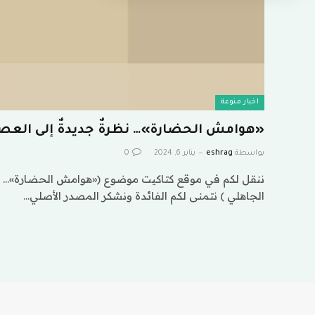
اخبار منوعة
«هوامش الحضارة»… نظرةٌ جديدةٌ إلى العصر
بواسطة
eshrag
يناير 6, 2024
0
ننقل لكم في موقع كتاكيت موضوع («هوامش الحضارة»… نظر
الجاهلي ) نتمنى لكم الفائدة ونشكر المصدر الأصلي…