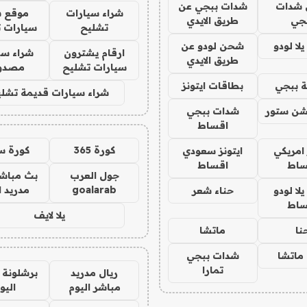
شدات
شدات ببجي عن
شراء سيارات
موقع ش
جي
طريق الايدي
تشليح
سيارات 
ا لودو
شحن لودو عن
ارقام يشترون
شراء سي
طريق الايدي
سيارات تشليح
مصدو
 ببجي
بطاقات ايتونز
شراء سيارات قديمة تشلي
شن ستور
شدات ببجي
اقساط
كورة 365
كورة س
 امريكي
ايتونز سعودي
ساط
اقساط
جول العرب
بث مباشر
goalarab
مدريد ا
ا لودو
حناء شعر
ساط
يلا لايف
نا
ماتشا
ماتشا
شدات ببجي
تمارا
ريال مدريد
برشلونة 
مباشر اليوم
اليو