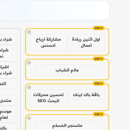
!
شراء ب
اول اثنين ريادة
مشاركة ارباح
اعمال
ادسنس
شراء 
نص
!
اشراق
عالم الشباب
شراء با
الت
!
باقة باك لينك
تحسين محركات
منتدى 
البحث SEO
موسم 
لعام 026
!
ماسنجر المسلم
باك 