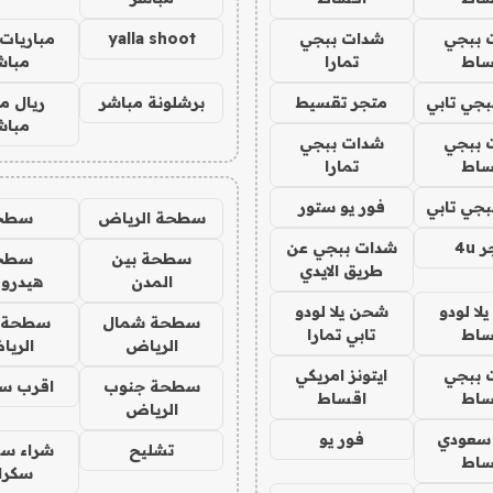
 ببجي
شدات ببجي
yalla shoot
مباريات 
ساط
تمارا
مباش
جي تابي
متجر تقسيط
برشلونة مباشر
ريال م
مباش
 ببجي
شدات ببجي
ساط
تمارا
جي تابي
فور يو ستور
سطحة الرياض
سطح
4u
شدات ببجي عن
سطحة بين
سطح
طريق الايدي
المدن
هيدرو
ا لودو
شحن يلا لودو
سطحة شمال
سطحة 
ساط
تابي تمارا
الرياض
الري
 ببجي
ايتونز امريكي
سطحة جنوب
اقرب س
ساط
اقساط
الرياض
 سعودي
فور يو
تشليح
شراء سي
ساط
سكرا