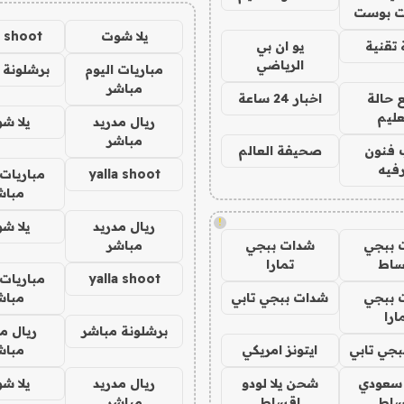
 بوست
يلا شوت
a shoot
تقنية
يو ان بي
الرياضي
مباريات اليوم
برشلونة 
مباشر
 حالة
اخبار 24 ساعة
عليم
ريال مدريد
يلا ش
مباشر
 فنون
صحيفة العالم
فيه
yalla shoot
مباريات 
مباش
!
ريال مدريد
يلا ش
 ببجي
شدات ببجي
مباشر
ساط
تمارا
yalla shoot
مباريات 
 ببجي
شدات ببجي تابي
مباش
ارا
برشلونة مباشر
ريال م
جي تابي
ايتونز امريكي
مباش
 سعودي
شحن يلا لودو
ريال مدريد
يلا ش
ساط
اقساط
مباشر