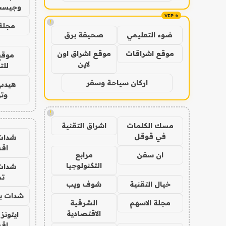
وجيست
!
مجلة 
ضوء التعليمي
صحيفة برق
موقع اشراقات
موقع اشراق اون
موقع
لاين
للت
اركان سياحة وسفر
هيدب
وتر
!
مسك الكلمات
اشراق التقنية
في قوقل
شدات
اق
ان سفن
مرابع
التكنولوجيا
شدات
تم
خيال التقنية
شوف ويب
شدات بب
مجلة الاسهم
الشرقية
الاقتصادية
ايتونز
اق