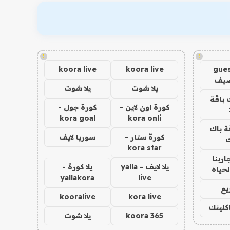
!
!
koora live
koora live
gues
ضيف
يلا شوت
يلا شوت
 باقة
كورة اون لاين -
كورة جول -
kora goal
kora onli
ة باك
كورة ستار -
سوريا لايف
ك
kora star
اربنا
يلا لايف - yalla
يلا كورة -
لحياه
yallakora
live
يع
kooralive
kora live
اكلينك
koora 365
يلا شوت