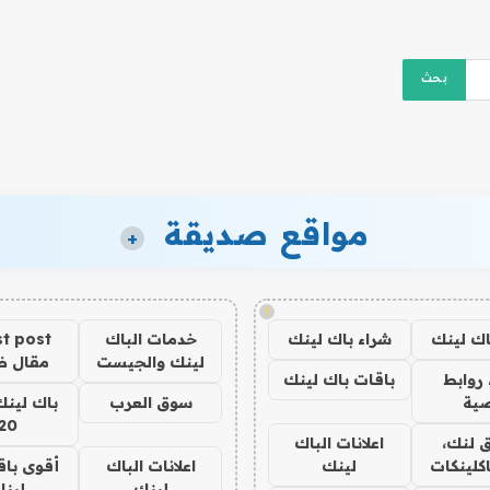
مواقع صديقة
+
!
اك لينك
شراء باك لينك
خدمات الباك
t post
لينك والجيست
مقال 
روابط
باقات باك لينك
ية
سوق العرب
باك لينك
20
 لنك،
اعلانات الباك
كلينكات
لينك
اعلانات الباك
أقوى باق
لينك
لين