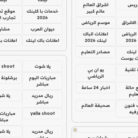
دريس
اشراق العالم
عالم كبير
خدمات با كلينك
موقع تج
2026
تجارب ا
الاشراق
موسم الرياض
ديوان العرب
مشار
الرياض
اعلانات الباك
2
لينك 2026
اعلانات باك لينك
اعلانات ب
لينك
مصادر التعليم
 بوست
يلا شوت
a shoot
تقنية
يو ان بي
الرياضي
مباريات اليوم
برشلونة 
مباشر
 حالة
اخبار 24 ساعة
عليم
ريال مدريد
يلا ش
مباشر
 فنون
صحيفة العالم
فيه
yalla shoot
مباريات 
مباش
!
ريال مدريد
يلا ش
 ببجي
شدات ببجي
مباشر