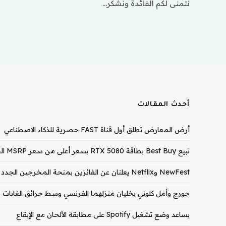
نتمنى لكم الفائدة ونشكر…
أحدث المقالات
أرض المعارض تطلق أول قناة FAST حصرية للذكاء الاصطناعي
تبيع Best Buy بطاقة RTX 5080 بسعر أعلى من سعر MSRP الخاص بـ RTX 5090
NewFest وNetflix يعلنان عن الفائزين بمنحة المخرجين الجدد لعام 2026
جورج وأمل كلوني يخليان منزلهما الفرنسي وسط حرائق الغابات
يساعد وضع تشغيل Spotify على مطابقة الألحان مع الإيقاع