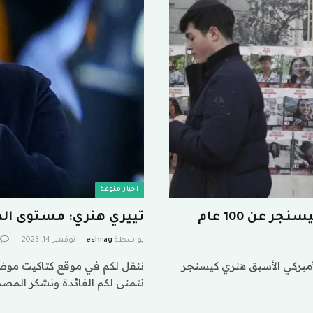
اخبار منوعة
 عن 100 عام
تييري هنري: مستوى ال
بواسطة
eshrag
نوفمبر 14, 2023
أميركي الأسبق هنري كيسنجر
ننقل لكم في موقع كتاكيت موض
نتمنى لكم الفائدة ونشكر المصد