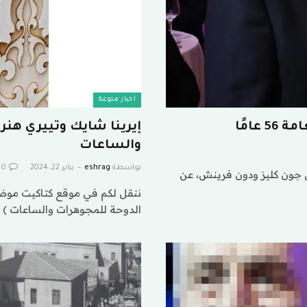
اخبار منوعة
عامًا
إيرينا شايك وتييري هن
والساعات
بواسطة
eshrag
يناير 22, 2024
0
ال جون كليز ودون فرينش، عن
ننقل لكم في موقع كتاكيت موض
الدوحة للمجوهرات والساعات ) 