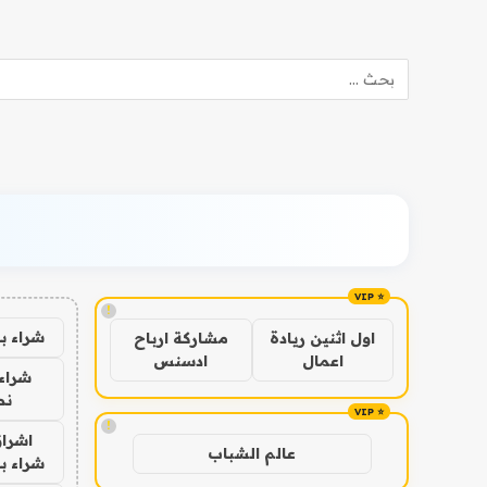
!
شراء ب
اول اثنين ريادة
مشاركة ارباح
اعمال
ادسنس
شراء 
نص
!
اشراق
عالم الشباب
شراء با