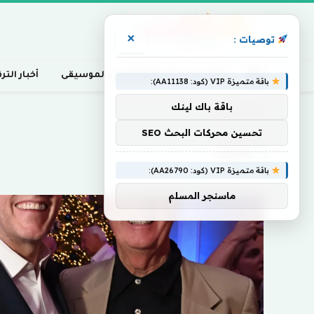
×
توصيات :
أخبار السينما، التلفزيون، والموسيقى
أخبار التر
باقة متميزة VIP (كود: AA11138):
باقة باك لينك
Home
»
هنري
تحسين محركات البحث SEO
هنري
باقة متميزة VIP (كود: AA26790):
ماسنجر المسلم