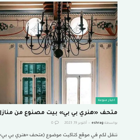
اخبار منوعة
متحف «هنري بي بي» بيت مصنوع من منازل 
بواسطة
eshrag
أكتوبر 19, 2023
0
ننقل لكم في موقع كتاكيت موضوع (متحف «هنري بي بي» 