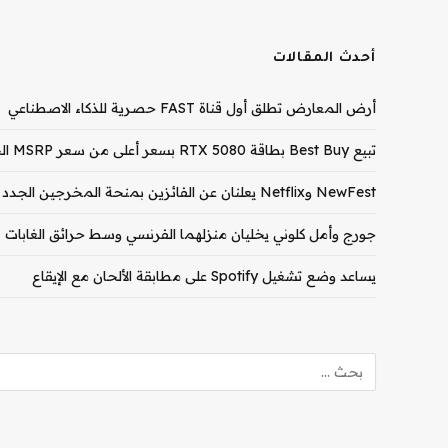
أحدث المقالات
أرض المعارض تطلق أول قناة FAST حصرية للذكاء الاصطناعي
تبيع Best Buy بطاقة RTX 5080 بسعر أعلى من سعر MSRP الخاص بـ RTX 5090
NewFest وNetflix يعلنان عن الفائزين بمنحة المخرجين الجدد لعام 2026
جورج وأمل كلوني يخليان منزلهما الفرنسي وسط حرائق الغابات
يساعد وضع تشغيل Spotify على مطابقة الألحان مع الإيقاع