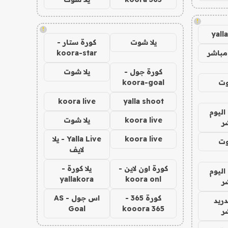
!
!
yall
يلا شوت
كورة ستار -
مباشر
koora-star
كورة جول -
يلا شوت
وت
koora-goal
koora live
yalla shoot
اليوم
koora live
يلا شوت
ر
koora live
Yalla Live - يلا
وت
لايف
كورة اون لاين -
يلا كورة -
اليوم
yallakora
koora onl
ر
كورة 365 -
اس جول - AS
دريد
Goal
kooora 365
ر