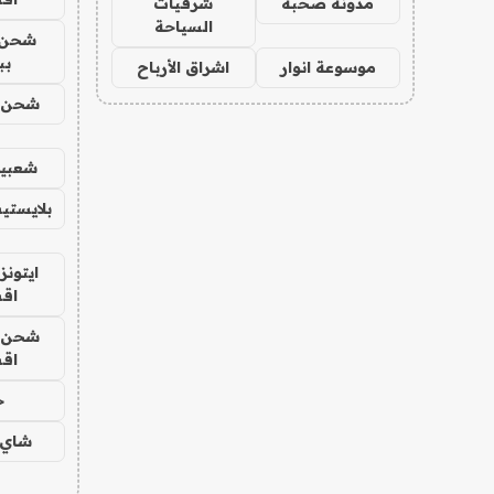
مدونة صحبة
شرقيات
السياحة
شحن 
بب
موسوعة انوار
اشراق الأرباح
شحن يل
شعبية
بلايستي
ايتونز
اق
شحن يل
اق
ح
شاي 