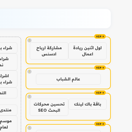
!
شراء ب
اول اثنين ريادة
مشاركة ارباح
اعمال
ادسنس
شراء 
نص
!
اشراق
عالم الشباب
شراء با
الت
!
باقة باك لينك
تحسين محركات
منتدى 
البحث SEO
موسم 
لعام 026
!