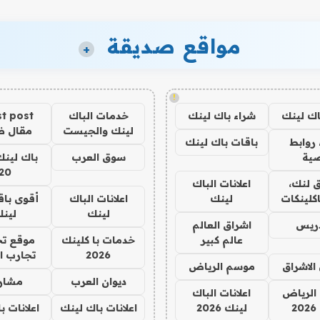
مواقع صديقة
+
!
اك لينك
شراء باك لينك
خدمات الباك
t post
لينك والجيست
مقال 
روابط
باقات باك لينك
ية
سوق العرب
باك لينك
20
 لنك،
اعلانات الباك
كلينكات
لينك
اعلانات الباك
أقوى باق
لينك
لين
دريس
اشراق العالم
عالم كبير
خدمات با كلينك
موقع تج
2026
تجارب ا
الاشراق
موسم الرياض
ديوان العرب
مشار
الرياض
اعلانات الباك
2
لينك 2026
اعلانات باك لينك
اعلانات ب