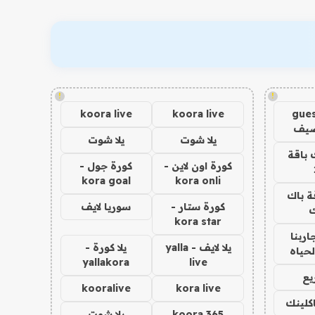
!
!
koora live
koora live
gues
ضيف
يلا شوت
يلا شوت
 باقة
كورة اون لاين -
كورة جول -
kora goal
kora onli
ة باك
كورة ستار -
سوريا لايف
ك
kora star
اربنا
يلا لايف - yalla
يلا كورة -
لحياه
yallakora
live
يع
kooralive
kora live
اكلينك
koora 365
يلا شوت