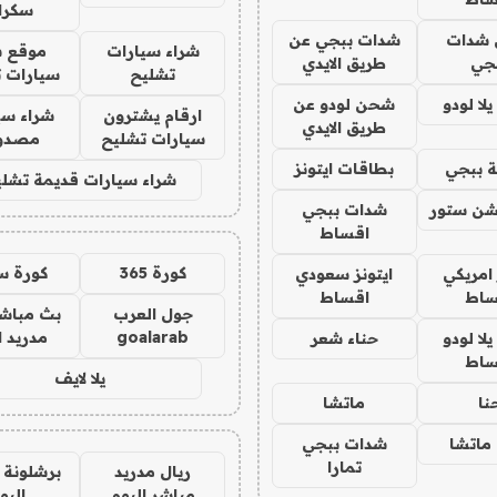
سكرا
شدات
شدات ببجي عن
شراء سيارات
موقع ش
جي
طريق الايدي
تشليح
سيارات 
ا لودو
شحن لودو عن
ارقام يشترون
شراء سي
طريق الايدي
سيارات تشليح
مصدو
 ببجي
بطاقات ايتونز
شراء سيارات قديمة تشلي
شن ستور
شدات ببجي
اقساط
كورة 365
كورة س
 امريكي
ايتونز سعودي
ساط
اقساط
جول العرب
بث مباشر
goalarab
مدريد ا
ا لودو
حناء شعر
ساط
يلا لايف
نا
ماتشا
ماتشا
شدات ببجي
تمارا
ريال مدريد
برشلونة 
مباشر اليوم
اليو