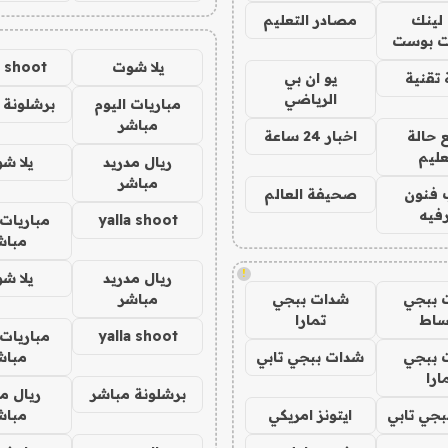
لينك
مصادر التعليم
 بوست
يلا شوت
a shoot
تقنية
يو ان بي
الرياضي
مباريات اليوم
برشلونة 
مباشر
 حالة
اخبار 24 ساعة
عليم
ريال مدريد
يلا ش
مباشر
 فنون
صحيفة العالم
فيه
yalla shoot
مباريات 
مباش
!
ريال مدريد
يلا ش
 ببجي
شدات ببجي
مباشر
ساط
تمارا
yalla shoot
مباريات 
 ببجي
شدات ببجي تابي
مباش
ارا
برشلونة مباشر
ريال م
جي تابي
ايتونز امريكي
مباش