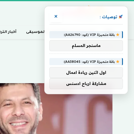
×
توصيات :
أخبار السينما، التلفزيون، والموسيقى
أخبار التر
باقة متميزة VIP (كود: AA26790):
ماسنجر المسلم
Home
»
نصار
باقة متميزة VIP (كود: AA38045):
نصار
اول اثنين ريادة اعمال
مشاركة ارباح ادسنس