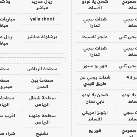
 سعودي
شحن يلا لودو
ريال مدريد
يلا ش
ساط
اقساط
مباشر
 ببجي
شدات ببجي
yalla shoot
مباريات 
ساط
تمارا
مباش
جي تابي
متجر تقسيط
برشلونة مباشر
ريال م
مباش
 ببجي
شدات ببجي
ساط
تمارا
جي تابي
فور يو ستور
سطحة الرياض
سطح
4u
شدات ببجي عن
سطحة بين
سطح
طريق الايدي
المدن
هيدرو
ا لودو
شحن يلا لودو
سطحة شمال
سطحة 
ساط
تابي تمارا
الرياض
الري
 ببجي
ايتونز امريكي
سطحة جنوب
اقرب س
ساط
اقساط
الرياض
 سعودي
فور يو
تشليح
شراء سي
ساط