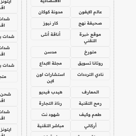
الاقتصادية
ايتونز
اق
عالم الايفون
مدونة كوكان
شدات
صحيفة نهج
كار نيوز
اق
موقع خبرة
أناقة أنثى
شدات بب
التقني
شدات
متورخ
مدسن
اق
روتانا تسويق
مجلة الابداع
شدات بب
نادي الترددات
استشارات اون
متجر 
لاين
المعارف
هيدب فيديو
شحن يل
اق
رمح التقنية
رذاذ التجارة
شدات
طعم وكيف
شهود نت
اق
أركاني
مباشر التقنية
ايتونز
اق