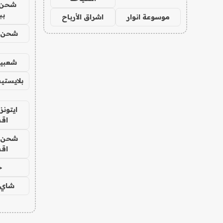
شحن 
بب
موسوعة انوار
اشراق الأرباح
شحن يل
شعبية
بلايستي
ايتونز
اق
شحن يل
اق
ح
شاي 