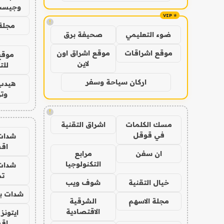
وجيست
!
مجلة 
ضوء التعليمي
صحيفة برق
موقع اشراقات
موقع اشراق اون
موقع
لاين
للت
اركان سياحة وسفر
هيدب
وتر
!
مسك الكلمات
اشراق التقنية
في قوقل
شدات
اق
ان سفن
مرابع
التكنولوجيا
شدات
تم
خيال التقنية
شوف ويب
شدات بب
مجلة الاسهم
الشرقية
الاقتصادية
ايتونز
اق