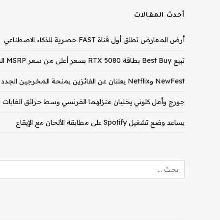
أحدث المقالات
أرض المعارض تطلق أول قناة FAST حصرية للذكاء الاصطناعي
تبيع Best Buy بطاقة RTX 5080 بسعر أعلى من سعر MSRP الخاص بـ RTX 5090
NewFest وNetflix يعلنان عن الفائزين بمنحة المخرجين الجدد لعام 2026
جورج وأمل كلوني يخليان منزلهما الفرنسي وسط حرائق الغابات
يساعد وضع تشغيل Spotify على مطابقة الألحان مع الإيقاع