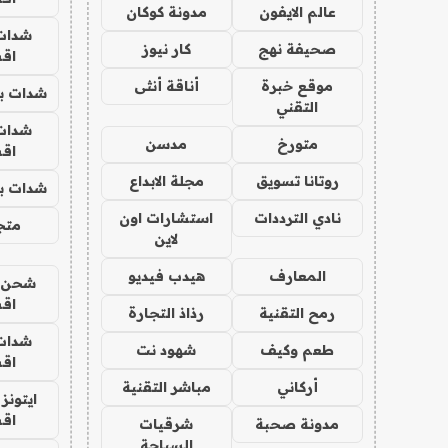
عالم الايفون
مدونة كوكان
شدات
صحيفة نهج
كار نيوز
اق
موقع خبرة
أناقة أنثى
شدات بب
التقني
شدات
متورخ
مدسن
اق
روتانا تسويق
مجلة الابداع
شدات بب
نادي الترددات
استشارات اون
متجر 
لاين
المعارف
هيدب فيديو
شحن يل
اق
رمح التقنية
رذاذ التجارة
شدات
طعم وكيف
شهود نت
اق
أركاني
مباشر التقنية
ايتونز
اق
مدونة صحبة
شرقيات
السياحة