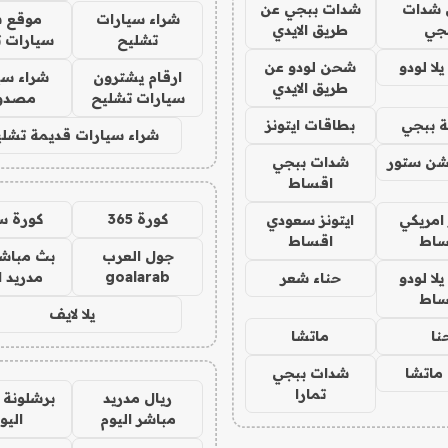
شدات
شدات ببجي عن
شراء سيارات
موقع ش
جي
طريق الايدي
تشليح
سيارات 
ا لودو
شحن لودو عن
ارقام يشترون
شراء سي
طريق الايدي
سيارات تشليح
مصدو
 ببجي
بطاقات ايتونز
شراء سيارات قديمة تشلي
شن ستور
شدات ببجي
اقساط
كورة 365
كورة س
 امريكي
ايتونز سعودي
ساط
اقساط
جول العرب
بث مباشر
goalarab
مدريد ا
ا لودو
حناء شعر
ساط
يلا لايف
نا
ماتشا
ماتشا
شدات ببجي
تمارا
ريال مدريد
برشلونة 
مباشر اليوم
اليو