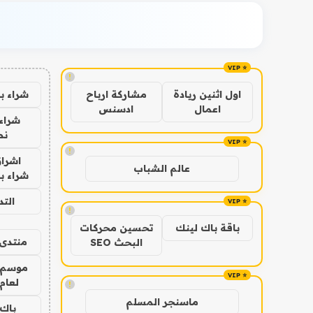
!
شراء ب
اول اثنين ريادة
مشاركة ارباح
اعمال
ادسنس
شراء 
نص
!
اشراق
عالم الشباب
شراء با
الت
!
باقة باك لينك
تحسين محركات
منتدى 
البحث SEO
موسم 
لعام 026
!
ماسنجر المسلم
باك 