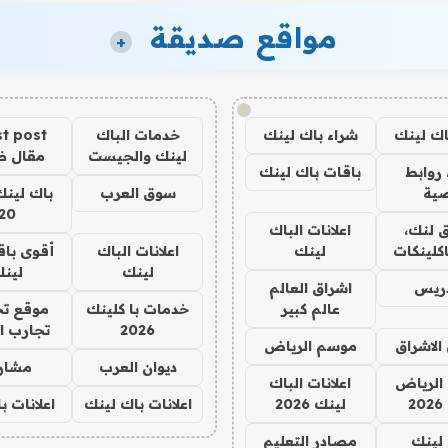
مواقع صديقة
+
!
اك لينك
شراء باك لينك
خدمات الباك
t post
لينك والجيست
مقال 
روابط
باقات باك لينك
ية
سوق العرب
باك لينك
20
 لنك،
اعلانات الباك
كلينكات
لينك
اعلانات الباك
أقوى باق
لينك
لين
دريس
اشراق العالم
عالم كبير
خدمات با كلينك
موقع تج
2026
تجارب ا
الاشراق
موسم الرياض
ديوان العرب
مشار
الرياض
اعلانات الباك
2
لينك 2026
اعلانات باك لينك
اعلانات ب
لينك
مصادر التعليم