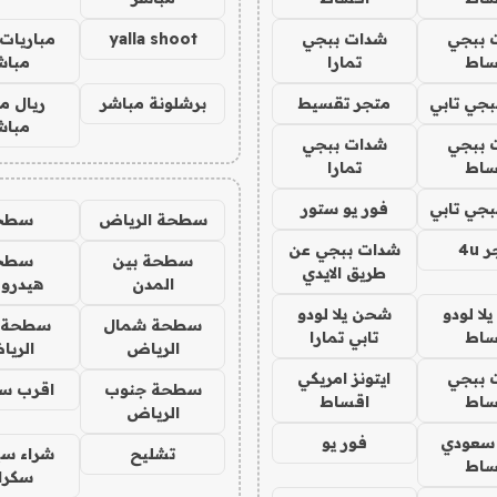
 ببجي
شدات ببجي
yalla shoot
مباريات 
ساط
تمارا
مباش
جي تابي
متجر تقسيط
برشلونة مباشر
ريال م
مباش
 ببجي
شدات ببجي
ساط
تمارا
جي تابي
فور يو ستور
سطحة الرياض
سطح
4u
شدات ببجي عن
سطحة بين
سطح
طريق الايدي
المدن
هيدرو
ا لودو
شحن يلا لودو
سطحة شمال
سطحة 
ساط
تابي تمارا
الرياض
الري
 ببجي
ايتونز امريكي
سطحة جنوب
اقرب س
ساط
اقساط
الرياض
 سعودي
فور يو
تشليح
شراء سي
ساط
سكرا