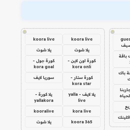
!
!
koora live
koora live
gues
ضيف
يلا شوت
يلا شوت
 باقة
كورة اون لاين -
كورة جول -
kora goal
kora onli
ة باك
كورة ستار -
سوريا لايف
ك
kora star
اربنا
يلا لايف - yalla
يلا كورة -
لحياه
yallakora
live
يع
kooralive
kora live
اكلينك
koora 365
يلا شوت