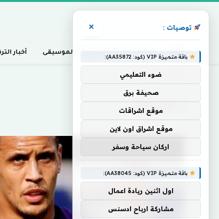
×
توصيات :
أخبار السينما، التلفزيون، والموسيقى
أخبار التر
باقة متميزة VIP (كود: AA35872):
ضوء التعليمي
Home
»
موريسون
صحيفة برق
موريسون
موقع اشراقات
موقع اشراق اون لاين
اركان سياحة وسفر
باقة متميزة VIP (كود: AA38045):
اول اثنين ريادة اعمال
مشاركة ارباح ادسنس