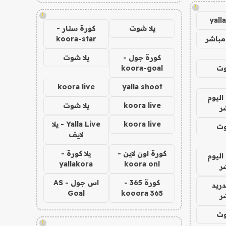
!
!
yall
يلا شوت
كورة ستار -
مباشر
koora-star
كورة جول -
يلا شوت
وت
koora-goal
koora live
yalla shoot
اليوم
koora live
يلا شوت
ر
koora live
Yalla Live - يلا
وت
لايف
كورة اون لاين -
يلا كورة -
اليوم
yallakora
koora onl
ر
كورة 365 -
اس جول - AS
دريد
Goal
kooora 365
ر
وت
!