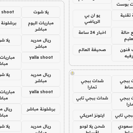
 بوست
يلا شوت
a shoot
تقنية
يو ان بي
الرياضي
مباريات اليوم
برشلونة 
مباشر
 حالة
اخبار 24 ساعة
عليم
ريال مدريد
يلا ش
مباشر
 فنون
صحيفة العالم
فيه
yalla shoot
مباريات 
مباش
!
ريال مدريد
يلا ش
 ببجي
شدات ببجي
مباشر
ساط
تمارا
yalla shoot
مباريات 
 ببجي
شدات ببجي تابي
مباش
ارا
برشلونة مباشر
ريال م
جي تابي
ايتونز امريكي
مباش
 سعودي
شحن يلا لودو
ريال مدريد
يلا ش
ساط
اقساط
مباشر