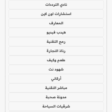
نادي الترددات
استشارات اون لاين
المعارف
هيدب فيديو
رمح التقنية
رذاذ التجارة
طعم وكيف
شهود نت
أركاني
مباشر التقنية
مدونة صحبة
شرقيات السياحة