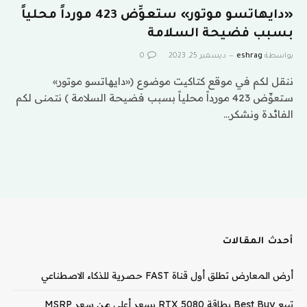
«دايهاتسو موتور» ستعوِّض 423 مورداً محلياً
بسبب فضيحة السلامة
بواسطة
eshrag
ديسمبر 25, 2023
0
ننقل لكم في موقع كتاكيت موضوع («دايهاتسو موتور»
ستعوِّض 423 مورداً محلياً بسبب فضيحة السلامة ) نتمنى لكم
الفائدة ونشكر…
أحدث المقالات
أرض المعارض تطلق أول قناة FAST حصرية للذكاء الاصطناعي
تبيع Best Buy بطاقة RTX 5080 بسعر أعلى من سعر MSRP