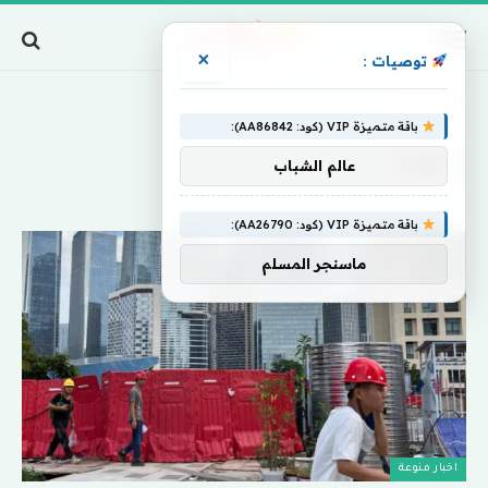
×
توصيات :
Home
»
موردا
باقة متميزة VIP (كود: AA86842):
موردا
عالم الشباب
باقة متميزة VIP (كود: AA26790):
ماسنجر المسلم
اخبار منوعة