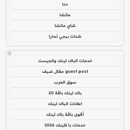
حنا
ماتشا
شاي ماتشا
شدات ببجي تمارا
!
خدمات الباك لينك والجيست
guest post مقال ضيف
سوق العرب
باك لينك باقة 20
اعلانات الباك لينك
أقوى باقة باك لينك
خدمات با كلينك 2026