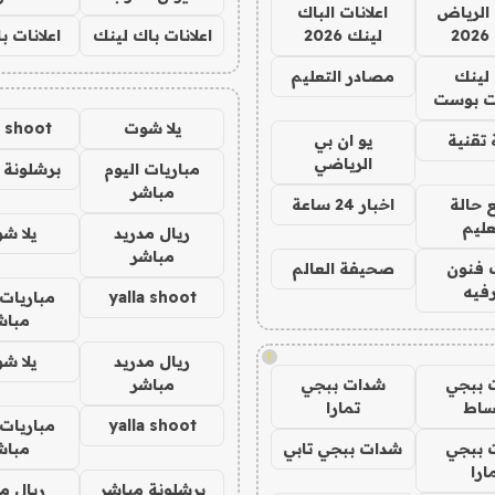
الرياض
اعلانات الباك
2
لينك 2026
اعلانات باك لينك
اعلانات ب
لينك
مصادر التعليم
 بوست
يلا شوت
a shoot
تقنية
يو ان بي
الرياضي
مباريات اليوم
برشلونة 
مباشر
 حالة
اخبار 24 ساعة
عليم
ريال مدريد
يلا ش
مباشر
 فنون
صحيفة العالم
فيه
yalla shoot
مباريات 
مباش
!
ريال مدريد
يلا ش
 ببجي
شدات ببجي
مباشر
ساط
تمارا
yalla shoot
مباريات 
 ببجي
شدات ببجي تابي
مباش
ارا
برشلونة مباشر
ريال م