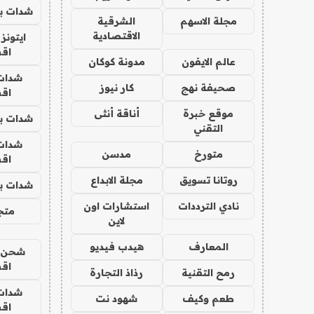
شدات بب
مجلة الاسهم
الشرقية
الاقتصادية
ايتونز
اق
عالم الايفون
مدونة كوكان
شدات
صحيفة نهج
كار نيوز
اق
موقع خبرة
أناقة أنثى
شدات بب
التقني
شدات
متورخ
مدسن
اق
روتانا تسويق
مجلة الابداع
شدات بب
نادي الترددات
استشارات اون
متجر 
لاين
المعارف
هيدب فيديو
شحن يل
اق
رمح التقنية
رذاذ التجارة
شدات
طعم وكيف
شهود نت
اق