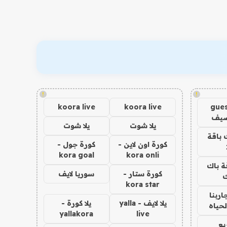
!
!
koora live
koora live
gues
ضيف
يلا شوت
يلا شوت
 باقة
كورة اون لاين -
كورة جول -
kora goal
kora onli
ة باك
كورة ستار -
سوريا لايف
ك
kora star
اربنا
يلا لايف - yalla
يلا كورة -
لحياه
yallakora
live
يع