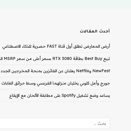
أحدث المقالات
أرض المعارض تطلق أول قناة FAST حصرية للذكاء الاصطناعي
تبيع Best Buy بطاقة RTX 5080 بسعر أعلى من سعر MSRP الخاص بـ RTX 5090
NewFest وNetflix يعلنان عن الفائزين بمنحة المخرجين الجدد لعام 2026
جورج وأمل كلوني يخليان منزلهما الفرنسي وسط حرائق الغابات
يساعد وضع تشغيل Spotify على مطابقة الألحان مع الإيقاع