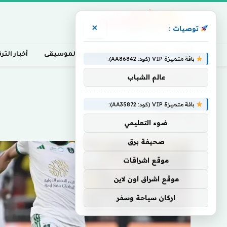
×
توصيات :
أخبار السينما، التلفزيون، والموسيقى
أخبار التر
باقة متميزة VIP (كود: AA86842):
عالم الشباب
Home
»
مقولة
باقة متميزة VIP (كود: AA35872):
مقولة
ضوء التعليمي
صحيفة برق
موقع اشراقات
موقع اشراق اون لاين
اركان سياحة وسفر