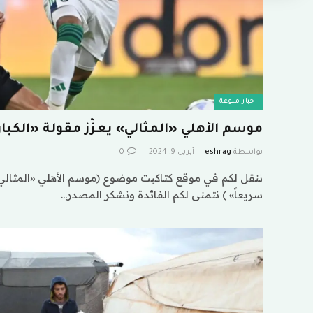
اخبار منوعة
موسم الأهلي «المثالي» يعزّز مقولة «الكبا
بواسطة
eshrag
أبريل 9, 2024
0
ننقل لكم في موقع كتاكيت موضوع (موسم الأهلي «المثالي» ي
سريعاً» ) نتمنى لكم الفائدة ونشكر المصدر…