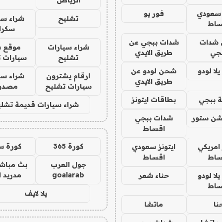
الرياض
 سعودي
فور يو
تشليح
شراء سي
ساط
سكرا
شدات
شدات ببجي عن
شراء سيارات
موقع ش
جي
طريق الايدي
تشليح
سيارات 
ا لودو
شحن لودو عن
ارقام يشترون
شراء سي
طريق الايدي
سيارات تشليح
مصدو
 ببجي
بطاقات ايتونز
شراء سيارات قديمة تشلي
شن ستور
شدات ببجي
اقساط
كورة 365
كورة س
 امريكي
ايتونز سعودي
ساط
اقساط
جول العرب
بث مباشر
goalarab
مدريد ا
ا لودو
حناء شعر
ساط
يلا لايف
نا
ماتشا