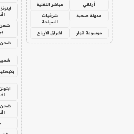
أركاني
مباشر التقنية
ايتونز
اق
مدونة صحبة
شرقيات
السياحة
شحن 
بب
موسوعة انوار
اشراق الأرباح
شحن يل
شعبية
بلايستي
ايتونز
اق
شحن يل
اق
ح