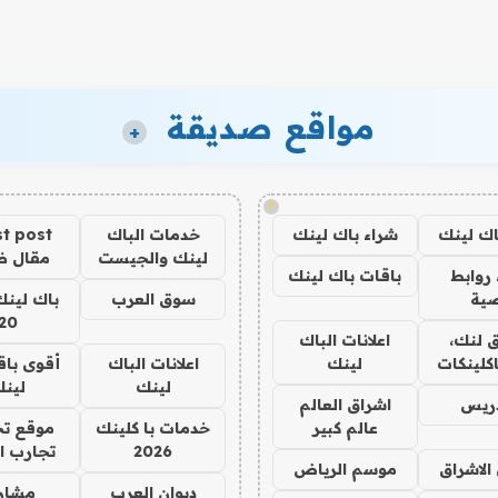
مواقع صديقة
+
!
اك لينك
شراء باك لينك
خدمات الباك
t post
لينك والجيست
مقال 
روابط
باقات باك لينك
ية
سوق العرب
باك لينك
20
 لنك،
اعلانات الباك
كلينكات
لينك
اعلانات الباك
أقوى باق
لينك
لين
دريس
اشراق العالم
عالم كبير
خدمات با كلينك
موقع تج
2026
تجارب ا
الاشراق
موسم الرياض
ديوان العرب
مشار