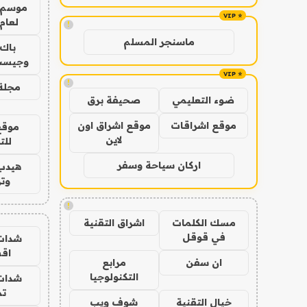
موسم 
لعام 026
!
ماسنجر المسلم
باك 
وجيست
!
مجلة 
ضوء التعليمي
صحيفة برق
موقع اشراقات
موقع اشراق اون
موقع
لاين
للت
اركان سياحة وسفر
هيدب
وتر
!
مسك الكلمات
اشراق التقنية
في قوقل
شدات
اق
ان سفن
مرابع
التكنولوجيا
شدات
تم
خيال التقنية
شوف ويب