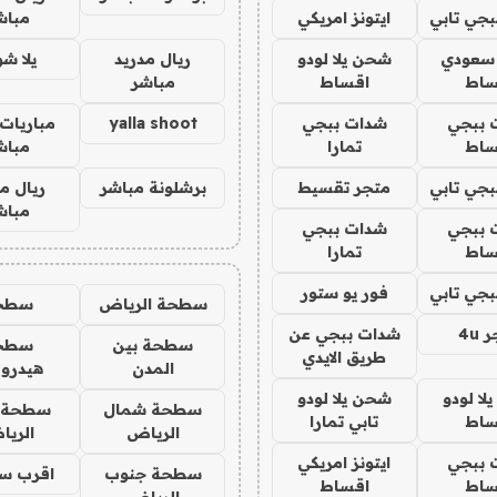
جي تابي
ايتونز امريكي
مباش
 سعودي
شحن يلا لودو
ريال مدريد
يلا ش
ساط
اقساط
مباشر
 ببجي
شدات ببجي
yalla shoot
مباريات 
ساط
تمارا
مباش
جي تابي
متجر تقسيط
برشلونة مباشر
ريال م
مباش
 ببجي
شدات ببجي
ساط
تمارا
جي تابي
فور يو ستور
سطحة الرياض
سطح
4u
شدات ببجي عن
سطحة بين
سطح
طريق الايدي
المدن
هيدرو
ا لودو
شحن يلا لودو
سطحة شمال
سطحة 
ساط
تابي تمارا
الرياض
الري
 ببجي
ايتونز امريكي
سطحة جنوب
اقرب س
ساط
اقساط