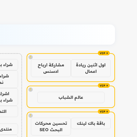
!
شراء ب
اول اثنين ريادة
مشاركة ارباح
اعمال
ادسنس
شراء 
نص
!
اشراق
عالم الشباب
شراء با
الت
!
باقة باك لينك
تحسين محركات
منتدى 
البحث SEO