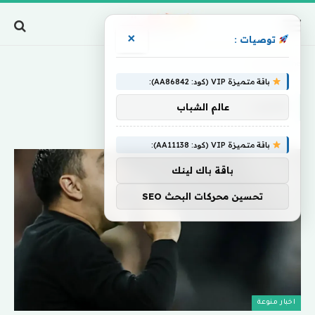
×
توصيات :
Home
»
معيب
باقة متميزة VIP (كود: AA86842):
معيب
عالم الشباب
باقة متميزة VIP (كود: AA11138):
باقة باك لينك
تحسين محركات البحث SEO
اخبار منوعة