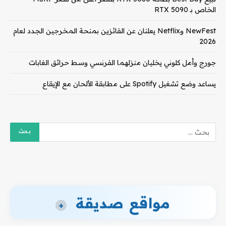
الخاص بـ RTX 5090
NewFest وNetflix يعلنان عن الفائزين بمنحة المخرجين الجدد لعام
2026
جورج وأمل كلوني يخليان منزلهما الفرنسي وسط حرائق الغابات
يساعد وضع تشغيل Spotify على مطابقة الألحان مع الإيقاع
مواقع صديقة
+