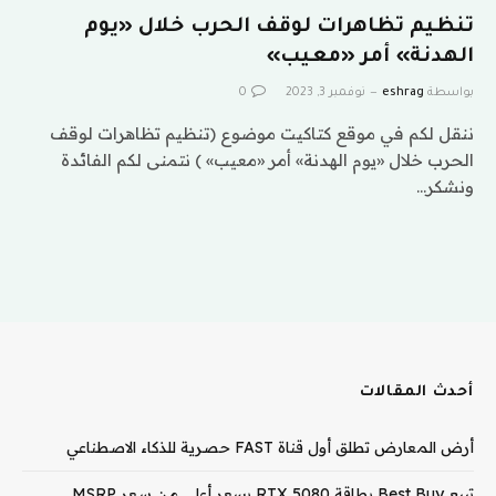
تنظيم تظاهرات لوقف الحرب خلال «يوم
الهدنة» أمر «معيب»
بواسطة
eshrag
نوفمبر 3, 2023
0
ننقل لكم في موقع كتاكيت موضوع (تنظيم تظاهرات لوقف
الحرب خلال «يوم الهدنة» أمر «معيب» ) نتمنى لكم الفائدة
ونشكر…
أحدث المقالات
أرض المعارض تطلق أول قناة FAST حصرية للذكاء الاصطناعي
تبيع Best Buy بطاقة RTX 5080 بسعر أعلى من سعر MSRP