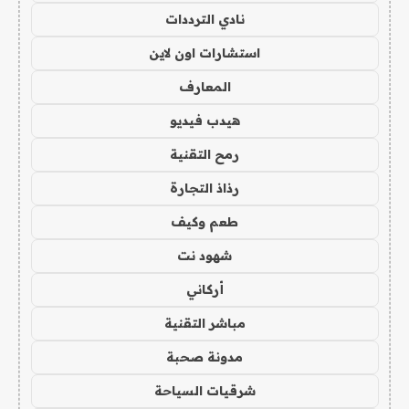
نادي الترددات
استشارات اون لاين
المعارف
هيدب فيديو
رمح التقنية
رذاذ التجارة
طعم وكيف
شهود نت
أركاني
مباشر التقنية
مدونة صحبة
شرقيات السياحة