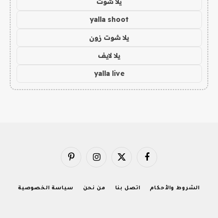
يلا شوت
yalla shoot
يلا شوت زون
يلا لايف
yalla live
فيسبوك
X
الانستغرام
بينتيريست
(Twitter)
الشروط والأحكام
اتصل بنا
من نحن
سياسة الخصوصية