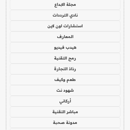
مجلة الابداع
نادي الترددات
استشارات اون لاين
المعارف
هيدب فيديو
رمح التقنية
رذاذ التجارة
طعم وكيف
شهود نت
أركاني
مباشر التقنية
مدونة صحبة