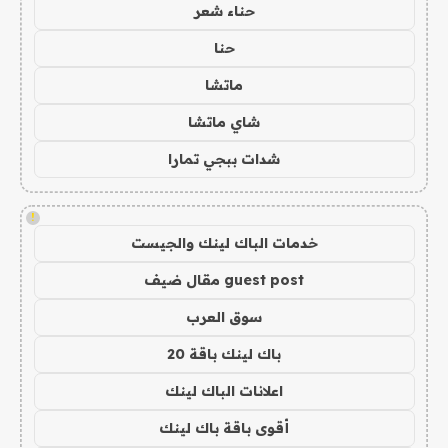
حناء شعر
حنا
ماتشا
شاي ماتشا
شدات ببجي تمارا
!
خدمات الباك لينك والجيست
guest post مقال ضيف
سوق العرب
باك لينك باقة 20
اعلانات الباك لينك
أقوى باقة باك لينك