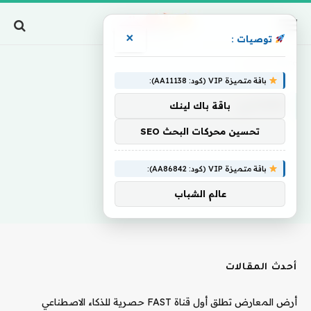
×
توصيات :
Home
»
مضاربي
باقة متميزة VIP (كود: AA11138):
مضاربي
باقة باك لينك
تحسين محركات البحث SEO
باقة متميزة VIP (كود: AA86842):
عالم الشباب
أحدث المقالات
أرض المعارض تطلق أول قناة FAST حصرية للذكاء الاصطناعي