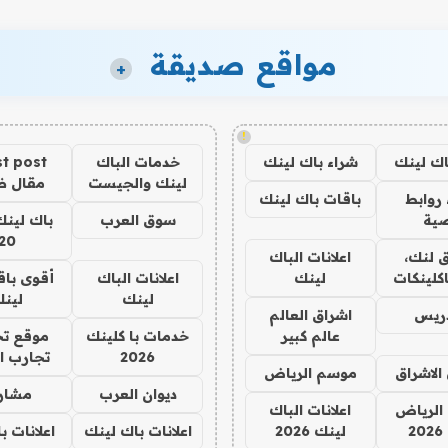
مواقع صديقة
+
!
اك لينك
شراء باك لينك
خدمات الباك
t post
لينك والجيست
مقال 
روابط
باقات باك لينك
ية
سوق العرب
باك لينك
20
 لنك،
اعلانات الباك
كلينكات
لينك
اعلانات الباك
أقوى باق
لينك
لين
دريس
اشراق العالم
عالم كبير
خدمات با كلينك
موقع تج
2026
تجارب ا
الاشراق
موسم الرياض
ديوان العرب
مشار
الرياض
اعلانات الباك
2
لينك 2026
اعلانات باك لينك
اعلانات ب