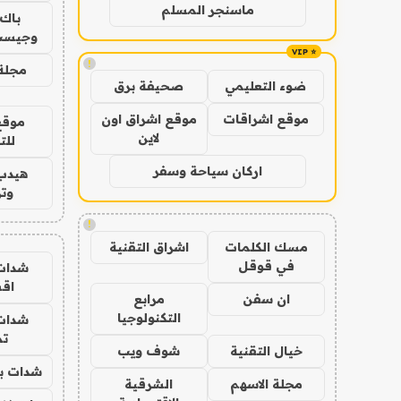
ماسنجر المسلم
باك 
وجيست
!
مجلة 
ضوء التعليمي
صحيفة برق
موقع اشراقات
موقع اشراق اون
موقع
لاين
للت
اركان سياحة وسفر
هيدب
وتر
!
مسك الكلمات
اشراق التقنية
في قوقل
شدات
اق
ان سفن
مرابع
التكنولوجيا
شدات
تم
خيال التقنية
شوف ويب
شدات بب
مجلة الاسهم
الشرقية