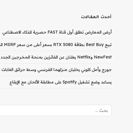
أحدث المقالات
أرض المعارض تطلق أول قناة FAST حصرية للذكاء الاصطناعي
تبيع Best Buy بطاقة RTX 5080 بسعر أعلى من سعر MSRP الخاص بـ RTX 5090
NewFest وNetflix يعلنان عن الفائزين بمنحة المخرجين الجدد لعام 2026
جورج وأمل كلوني يخليان منزلهما الفرنسي وسط حرائق الغابات
يساعد وضع تشغيل Spotify على مطابقة الألحان مع الإيقاع