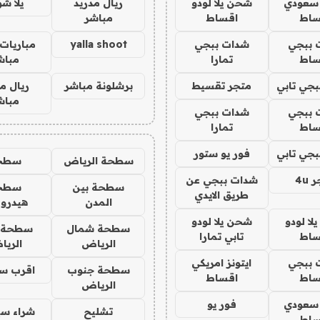
 سعودي
شحن يلا لودو
ريال مدريد
يلا ش
ساط
اقساط
مباشر
 ببجي
شدات ببجي
yalla shoot
مباريات 
ساط
تمارا
مباش
جي تابي
متجر تقسيط
برشلونة مباشر
ريال م
مباش
 ببجي
شدات ببجي
ساط
تمارا
جي تابي
فور يو ستور
سطحة الرياض
سطح
4u
شدات ببجي عن
سطحة بين
سطح
طريق الايدي
المدن
هيدرو
ا لودو
شحن يلا لودو
سطحة شمال
سطحة 
ساط
تابي تمارا
الرياض
الري
 ببجي
ايتونز امريكي
سطحة جنوب
اقرب س
ساط
اقساط
الرياض
 سعودي
فور يو
تشليح
شراء سي
ساط