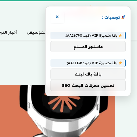
×
توصيات :
أخبار السينما، التلفزيون، والموسيقى
أخبار التر
باقة متميزة VIP (كود: AA26790):
ماسنجر المسلم
Home
»
مضاءة
باقة متميزة VIP (كود: AA11138):
مضاءة
باقة باك لينك
تحسين محركات البحث SEO