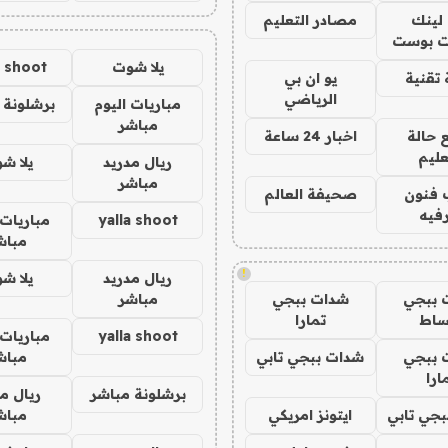
لينك
مصادر التعليم
 بوست
يلا شوت
a shoot
تقنية
يو ان بي
الرياضي
مباريات اليوم
برشلونة 
مباشر
 حالة
اخبار 24 ساعة
عليم
ريال مدريد
يلا ش
مباشر
 فنون
صحيفة العالم
فيه
yalla shoot
مباريات 
مباش
!
ريال مدريد
يلا ش
 ببجي
شدات ببجي
مباشر
ساط
تمارا
yalla shoot
مباريات 
 ببجي
شدات ببجي تابي
مباش
ارا
برشلونة مباشر
ريال م
جي تابي
ايتونز امريكي
مباش