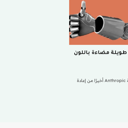
ها لفترة طويلة مضاءة باللون
بعد أسابيع من المفاوضات مع إدارة ترامب، ستتمكن شركة Anthropic أخيرًا من إعادة