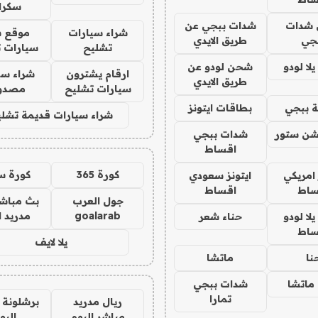
سكرا
شدات
شدات ببجي عن
شراء سيارات
موقع ش
جي
طريق الايدي
تشليح
سيارات 
ا لودو
شحن لودو عن
ارقام يشترون
شراء سي
طريق الايدي
سيارات تشليح
مصدو
 ببجي
بطاقات ايتونز
شراء سيارات قديمة تشلي
شن ستور
شدات ببجي
اقساط
كورة 365
كورة س
 امريكي
ايتونز سعودي
ساط
اقساط
جول العرب
بث مباشر
goalarab
مدريد ا
ا لودو
حناء شعر
ساط
يلا لايف
نا
ماتشا
ماتشا
شدات ببجي
تمارا
ريال مدريد
برشلونة 
مباشر اليوم
اليو