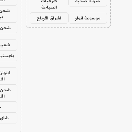
مدونة صحبة
شرقيات
السياحة
شحن 
بب
موسوعة انوار
اشراق الأرباح
شحن يل
شعبية
بلايستي
ايتونز
اق
شحن يل
اق
ح
شاي 