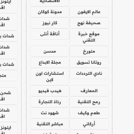
الاقتصادية
ايتونز
اق
عالم الايفون
مدونة كوكان
شدات
صحيفة نهج
كار نيوز
اق
موقع خبرة
أناقة أنثى
شدات بب
التقني
شدات
متورخ
مدسن
اق
روتانا تسويق
مجلة الابداع
شدات بب
نادي الترددات
استشارات اون
متجر 
لاين
المعارف
هيدب فيديو
شحن يل
اق
رمح التقنية
رذاذ التجارة
شدات
طعم وكيف
شهود نت
اق
أركاني
مباشر التقنية
ايتونز
اق