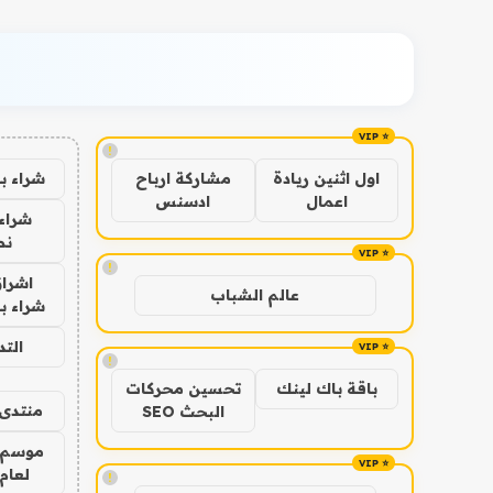
!
شراء ب
اول اثنين ريادة
مشاركة ارباح
اعمال
ادسنس
شراء 
نص
!
اشراق
عالم الشباب
شراء با
الت
!
باقة باك لينك
تحسين محركات
منتدى 
البحث SEO
موسم 
لعام 026
!