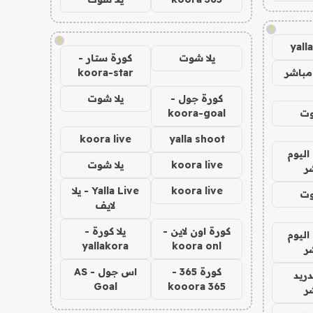
!
!
yall
يلا شوت
كورة ستار -
مباشر
koora-star
كورة جول -
يلا شوت
وت
koora-goal
koora live
yalla shoot
اليوم
koora live
يلا شوت
ر
koora live
Yalla Live - يلا
وت
لايف
كورة اون لاين -
يلا كورة -
اليوم
yallakora
koora onl
ر
كورة 365 -
اس جول - AS
دريد
Goal
kooora 365
ر