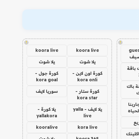
!
!
koora live
koora live
gues
ضيف
يلا شوت
يلا شوت
 باقة
كورة اون لاين -
كورة جول -
kora goal
kora onli
ة باك
كورة ستار -
سوريا لايف
ك
kora star
اربنا
يلا لايف - yalla
يلا كورة -
لحياه
yallakora
live
يع
kooralive
kora live
اكلينك
koora 365
يلا شوت