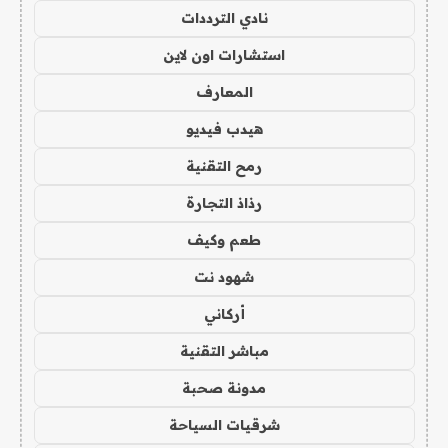
نادي الترددات
استشارات اون لاين
المعارف
هيدب فيديو
رمح التقنية
رذاذ التجارة
طعم وكيف
شهود نت
أركاني
مباشر التقنية
مدونة صحبة
شرقيات السياحة