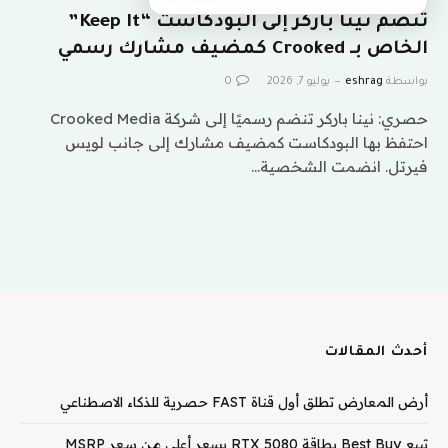
تنضم نينا باركر إلى البودكاست “Keep It”
الخاص بـ Crooked كمضيف مشارك رسمي
بواسطة
eshrag
يوليو 7, 2026
0
حصري: نينا باركر تنضم رسميًا إلى شركة Crooked Media
احتفظ بها البودكاست كمضيف مشارك إلى جانب لويس
فيرتل. انضمت الشخصية…
أحدث المقالات
أرض المعارض تطلق أول قناة FAST حصرية للذكاء الاصطناعي
تبيع Best Buy بطاقة RTX 5080 بسعر أعلى من سعر MSRP