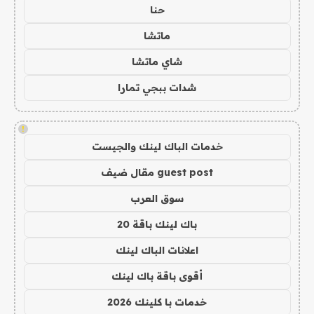
حنا
ماتشا
شاي ماتشا
شدات ببجي تمارا
!
خدمات الباك لينك والجيست
guest post مقال ضيف
سوق العرب
باك لينك باقة 20
اعلانات الباك لينك
أقوى باقة باك لينك
خدمات با كلينك 2026