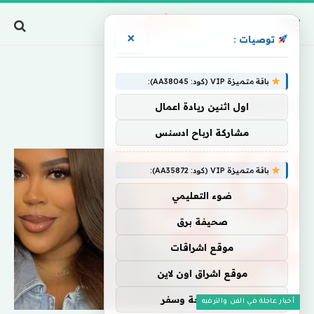
×
توصيات :
Home
»
كمضيف
باقة متميزة VIP (كود: AA38045):
كمضيف
اول اثنين ريادة اعمال
مشاركة ارباح ادسنس
باقة متميزة VIP (كود: AA35872):
ضوء التعليمي
صحيفة برق
موقع اشراقات
موقع اشراق اون لاين
اركان سياحة وسفر
أخبار عاجلة في الفن والترفيه