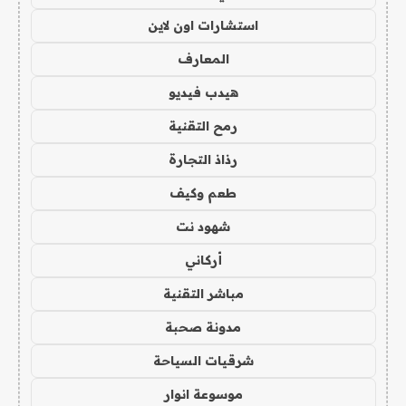
استشارات اون لاين
المعارف
هيدب فيديو
رمح التقنية
رذاذ التجارة
طعم وكيف
شهود نت
أركاني
مباشر التقنية
مدونة صحبة
شرقيات السياحة
موسوعة انوار