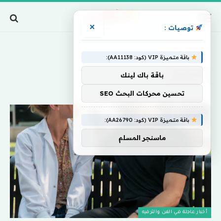
×
توصيات :
Home
»
كارلسن
باقة متميزة VIP (كود: AA11138):
كارلسن
باقة باك لينك
تحسين محركات البحث SEO
باقة متميزة VIP (كود: AA26790):
ماسنجر المسلم
أخبار عاجلة في الفن والترفيه