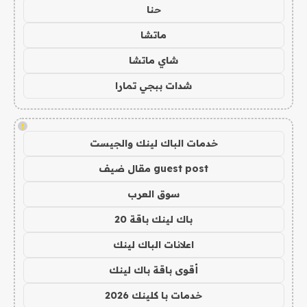
حنا
ماتشا
شاي ماتشا
شدات ببجي تمارا
!
خدمات الباك لينك والجيست
guest post مقال ضيف
سوق العرب
باك لينك باقة 20
اعلانات الباك لينك
أقوى باقة باك لينك
خدمات با كلينك 2026