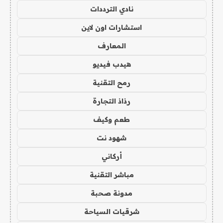
نادي الترددات
استشارات اون لاين
المعارف
هيدب فيديو
رمح التقنية
رذاذ التجارة
طعم وكيف
شهود نت
أركاني
مباشر التقنية
مدونة صحبة
شرقيات السياحة