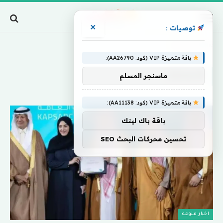
×
توصيات :
Home
»
كابسارك
باقة متميزة VIP (كود: AA26790):
كابسارك
ماسنجر المسلم
باقة متميزة VIP (كود: AA11138):
باقة باك لينك
تحسين محركات البحث SEO
اخبار منوعة