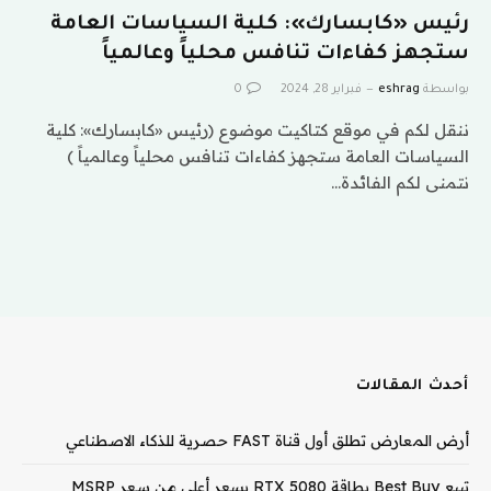
رئيس «كابسارك»: كلية السياسات العامة
ستجهز كفاءات تنافس محلياً وعالمياً
بواسطة
eshrag
فبراير 28, 2024
0
ننقل لكم في موقع كتاكيت موضوع (رئيس «كابسارك»: كلية
السياسات العامة ستجهز كفاءات تنافس محلياً وعالمياً )
نتمنى لكم الفائدة…
أحدث المقالات
أرض المعارض تطلق أول قناة FAST حصرية للذكاء الاصطناعي
تبيع Best Buy بطاقة RTX 5080 بسعر أعلى من سعر MSRP