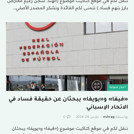
ننقل لكم في موقع كتاكيت موضوع (الهند: سجن زعيم معارض
بارز بتهم فساد ) نتمنى لكم الفائدة ونشكر المصدر الأصلي…
اخبار منوعة
«فيفا» و«يويفا» يبحثان عن حقيقة فساد في
الاتحاد الإسباني
بواسطة
eshrag
مارس 28, 2024
0
ننقل لكم في موقع كتاكيت موضوع («فيفا» و«يويفا» يبحثان