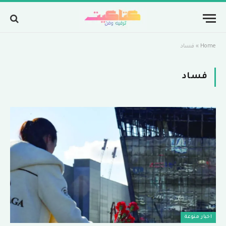
×
توصيات :
Home
»
فساد
باقة متميزة VIP (كود: AA11138):
فساد
باقة باك لينك
تحسين محركات البحث SEO
باقة متميزة VIP (كود: AA26790):
ماسنجر المسلم
اخبار منوعة