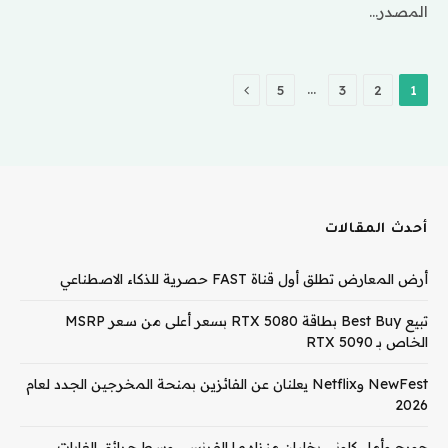
المصدر…
التالي
…
5
3
2
1
أحدث المقالات
أرض المعارض تطلق أول قناة FAST حصرية للذكاء الاصطناعي
تبيع Best Buy بطاقة RTX 5080 بسعر أعلى من سعر MSRP
الخاص بـ RTX 5090
NewFest وNetflix يعلنان عن الفائزين بمنحة المخرجين الجدد لعام
2026
جورج وأمل كلوني يخليان منزلهما الفرنسي وسط حرائق الغابات