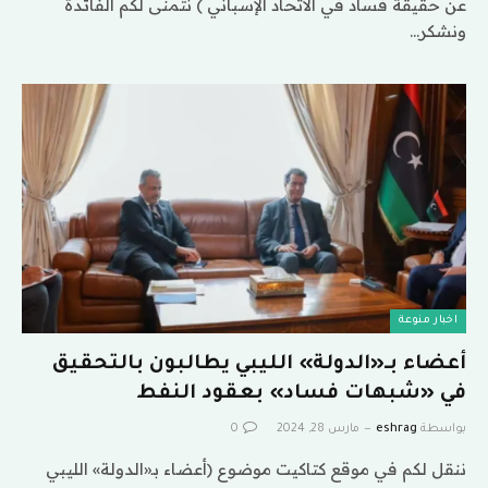
عن حقيقة فساد في الاتحاد الإسباني ) نتمنى لكم الفائدة
ونشكر…
اخبار منوعة
أعضاء بـ«الدولة» الليبي يطالبون بالتحقيق
في «شبهات فساد» بعقود النفط
بواسطة
eshrag
مارس 28, 2024
0
ننقل لكم في موقع كتاكيت موضوع (أعضاء بـ«الدولة» الليبي