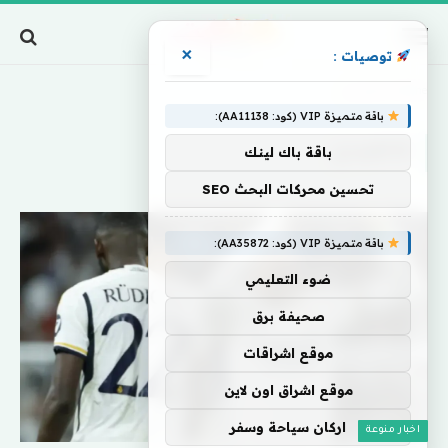
×
توصيات :
Home
»
فالفيردي
باقة متميزة VIP (كود: AA11138):
فالفيردي
باقة باك لينك
تحسين محركات البحث SEO
باقة متميزة VIP (كود: AA35872):
ضوء التعليمي
صحيفة برق
موقع اشراقات
موقع اشراق اون لاين
اركان سياحة وسفر
اخبار منوعة