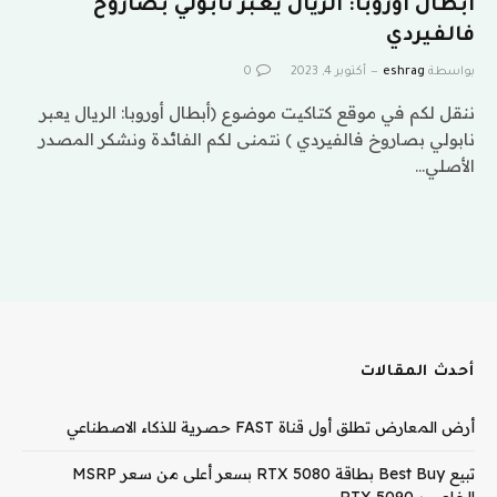
أبطال أوروبا: الريال يعبر نابولي بصاروخ
فالفيردي
بواسطة
eshrag
أكتوبر 4, 2023
0
ننقل لكم في موقع كتاكيت موضوع (أبطال أوروبا: الريال يعبر
نابولي بصاروخ فالفيردي ) نتمنى لكم الفائدة ونشكر المصدر
الأصلي…
أحدث المقالات
أرض المعارض تطلق أول قناة FAST حصرية للذكاء الاصطناعي
تبيع Best Buy بطاقة RTX 5080 بسعر أعلى من سعر MSRP