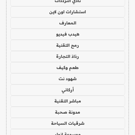
نادي الترددات
استشارات اون لاين
المعارف
هيدب فيديو
رمح التقنية
رذاذ التجارة
طعم وكيف
شهود نت
أركاني
مباشر التقنية
مدونة صحبة
شرقيات السياحة
موسوعة انوار