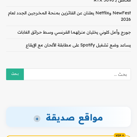
الخاص بـ RTX 5090
NewFest وNetflix يعلنان عن الفائزين بمنحة المخرجين الجدد لعام
2026
جورج وأمل كلوني يخليان منزلهما الفرنسي وسط حرائق الغابات
يساعد وضع تشغيل Spotify على مطابقة الألحان مع الإيقاع
مواقع صديقة
+