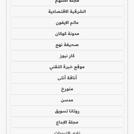
مجلة الاسهم
الشرقية الاقتصادية
عالم الايفون
مدونة كوكان
صحيفة نهج
كار نيوز
موقع خبرة التقني
أناقة أنثى
متورخ
مدسن
روتانا تسويق
مجلة الابداع
نادي الترددات