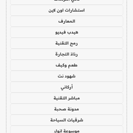
استشارات اون لاين
المعارف
هيدب فيديو
رمح التقنية
رذاذ التجارة
طعم وكيف
شهود نت
أركاني
مباشر التقنية
مدونة صحبة
شرقيات السياحة
موسوعة انوار