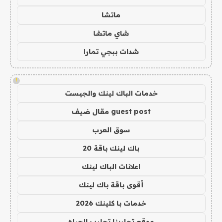
ماتشا
شاي ماتشا
شدات ببجي تمارا
!
خدمات الباك لينك والجيست
guest post مقال ضيف
سوق العرب
باك لينك باقة 20
اعلانات الباك لينك
أقوى باقة باك لينك
خدمات با كلينك 2026
موقع تجاربنا تجارب الحياه