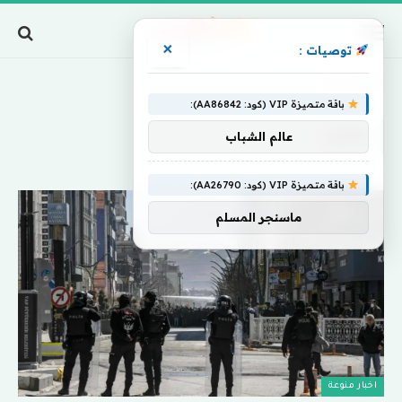
×
توصيات :
Home
»
غليان
باقة متميزة VIP (كود: AA86842):
غليان
عالم الشباب
باقة متميزة VIP (كود: AA26790):
ماسنجر المسلم
اخبار منوعة