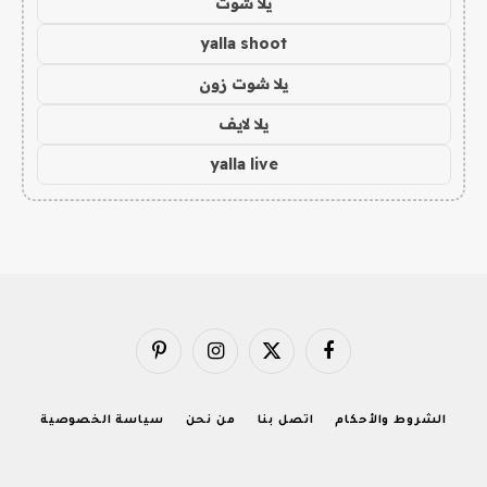
يلا شوت
yalla shoot
يلا شوت زون
يلا لايف
yalla live
فيسبوك
X
الانستغرام
بينتيريست
(Twitter)
الشروط والأحكام
اتصل بنا
من نحن
سياسة الخصوصية