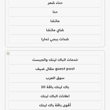
حناء شعر
حنا
ماتشا
شاي ماتشا
شدات ببجي تمارا
!
خدمات الباك لينك والجيست
guest post مقال ضيف
سوق العرب
باك لينك باقة 20
اعلانات الباك لينك
أقوى باقة باك لينك