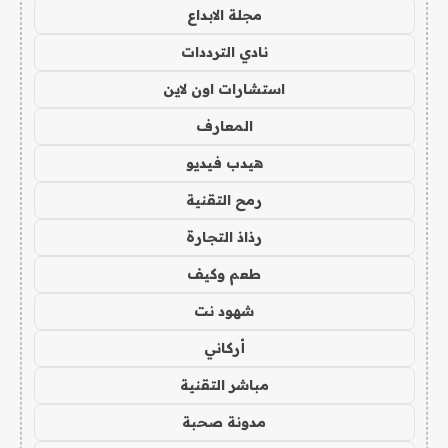
مجلة الابداع
نادي الترددات
استشارات اون لاين
المعارف
هيدب فيديو
رمح التقنية
رذاذ التجارة
طعم وكيف
شهود نت
أركاني
مباشر التقنية
مدونة صحبة