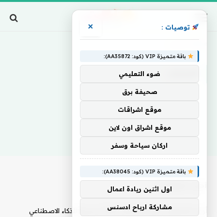
×
توصيات :
Home
»
غبريس
باقة متميزة VIP (كود: AA35872):
غبريس
ضوء التعليمي
صحيفة برق
موقع اشراقات
موقع اشراق اون لاين
اركان سياحة وسفر
باقة متميزة VIP (كود: AA38045):
أحدث المقالات
اول اثنين ريادة اعمال
مشاركة ارباح ادسنس
أرض المعارض تطلق أول قناة FAST حصرية للذكاء الاصطناعي