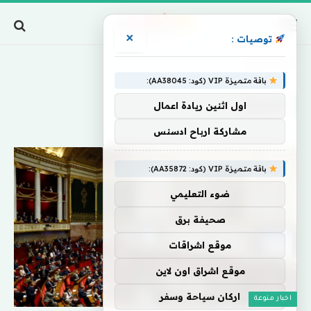
×
توصيات :
Home
»
غابريال
باقة متميزة VIP (كود: AA38045):
غابريال
اول اثنين ريادة اعمال
مشاركة ارباح ادسنس
باقة متميزة VIP (كود: AA35872):
ضوء التعليمي
صحيفة برق
موقع اشراقات
موقع اشراق اون لاين
اركان سياحة وسفر
اخبار منوعة