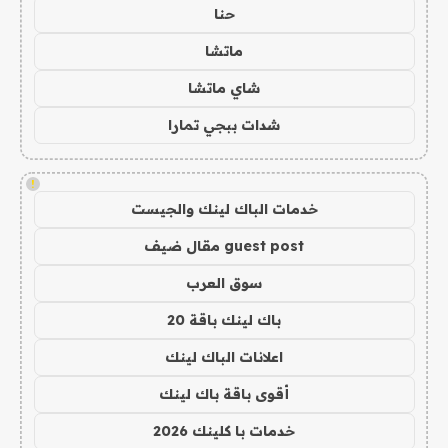
حنا
ماتشا
شاي ماتشا
شدات ببجي تمارا
!
خدمات الباك لينك والجيست
guest post مقال ضيف
سوق العرب
باك لينك باقة 20
اعلانات الباك لينك
أقوى باقة باك لينك
خدمات با كلينك 2026