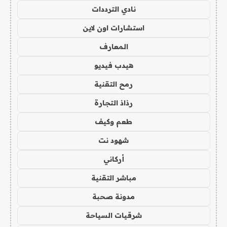
نادي الترددات
استشارات اون لاين
المعارف
هيدب فيديو
رمح التقنية
رذاذ التجارة
طعم وكيف
شهود نت
أركاني
مباشر التقنية
مدونة صحبة
شرقيات السياحة