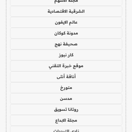
مجلة الاسهم
الشرقية الاقتصادية
عالم الايفون
مدونة كوكان
صحيفة نهج
كار نيوز
موقع خبرة التقني
أناقة أنثى
متورخ
مدسن
روتانا تسويق
مجلة الابداع
نادي الترددات