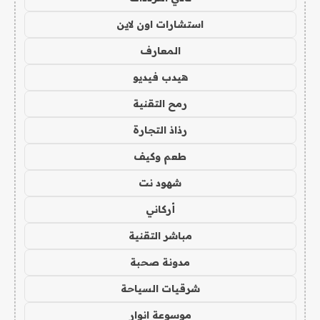
استشارات اون لاين
المعارف
هيدب فيديو
رمح التقنية
رذاذ التجارة
طعم وكيف
شهود نت
أركاني
مباشر التقنية
مدونة صحبة
شرقيات السياحة
موسوعة انوار