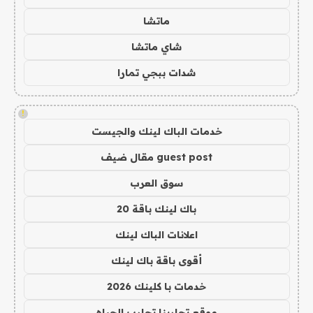
ماتشا
شاي ماتشا
شدات ببجي تمارا
!
خدمات الباك لينك والجيست
guest post مقال ضيف
سوق العرب
باك لينك باقة 20
اعلانات الباك لينك
أقوى باقة باك لينك
خدمات با كلينك 2026
موقع تجاربنا تجارب الحياه