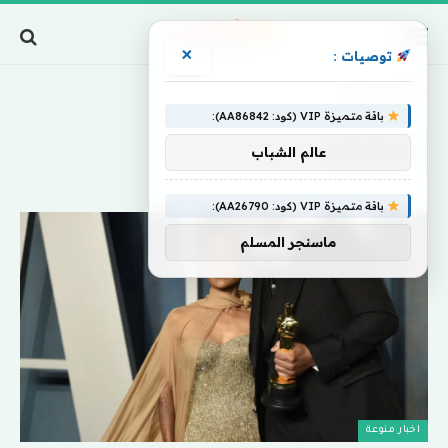
×
توصيات :
Home
»
علاقتهما
باقة متميزة VIP (كود: AA86842):
علاقتهما
عالم الشباب
باقة متميزة VIP (كود: AA26790):
ماسنجر المسلم
اخبار منوعة