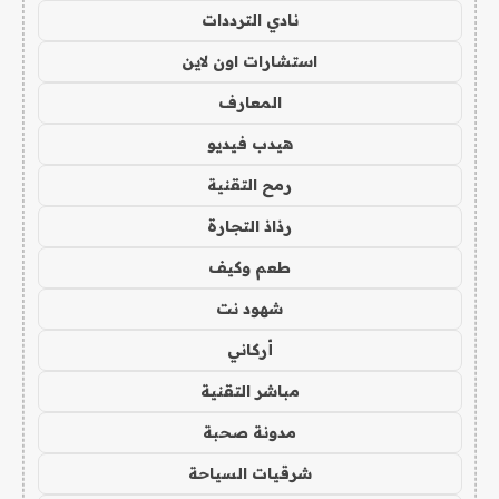
نادي الترددات
استشارات اون لاين
المعارف
هيدب فيديو
رمح التقنية
رذاذ التجارة
طعم وكيف
شهود نت
أركاني
مباشر التقنية
مدونة صحبة
شرقيات السياحة