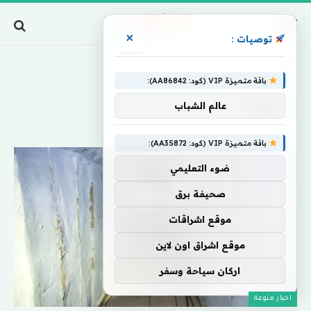
×
توصيات :
Home
»
عثرتها
باقة متميزة VIP (كود: AA86842):
عثرتها
عالم الشباب
باقة متميزة VIP (كود: AA35872):
ضوء التعليمي
صحيفة برق
موقع اشراقات
موقع اشراق اون لاين
اركان سياحة وسفر
اخبار منوعة