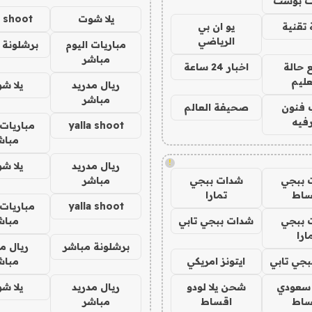
 بوست
يلا شوت
a shoot
تقنية
يو ان بي
الرياضي
مباريات اليوم
برشلونة 
مباشر
 حالة
اخبار 24 ساعة
عليم
ريال مدريد
يلا ش
مباشر
 فنون
صحيفة العالم
فيه
yalla shoot
مباريات 
مباش
!
ريال مدريد
يلا ش
 ببجي
شدات ببجي
مباشر
ساط
تمارا
yalla shoot
مباريات 
 ببجي
شدات ببجي تابي
مباش
ارا
برشلونة مباشر
ريال م
جي تابي
ايتونز امريكي
مباش
 سعودي
شحن يلا لودو
ريال مدريد
يلا ش
ساط
اقساط
مباشر