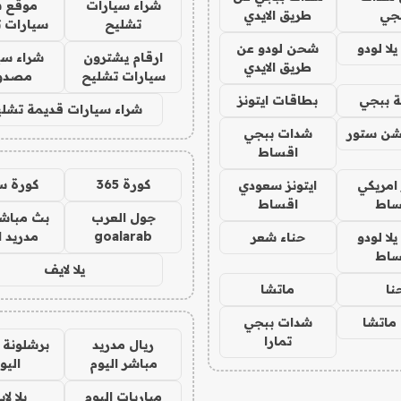
شراء سيارات
موقع ش
جي
طريق الايدي
تشليح
سيارات 
ا لودو
شحن لودو عن
ارقام يشترون
شراء سي
طريق الايدي
سيارات تشليح
مصدو
 ببجي
بطاقات ايتونز
شراء سيارات قديمة تشلي
شن ستور
شدات ببجي
اقساط
كورة 365
كورة س
 امريكي
ايتونز سعودي
ساط
اقساط
جول العرب
بث مباشر
goalarab
مدريد ا
ا لودو
حناء شعر
ساط
يلا لايف
نا
ماتشا
ماتشا
شدات ببجي
تمارا
ريال مدريد
برشلونة 
مباشر اليوم
اليو
مباريات اليوم
يلا لا