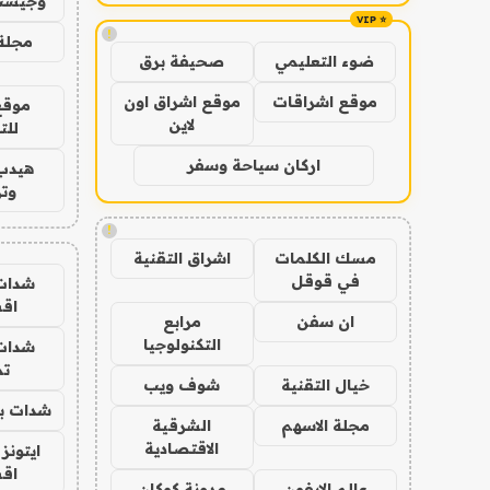
وجيست
!
مجلة 
ضوء التعليمي
صحيفة برق
موقع اشراقات
موقع اشراق اون
موقع
لاين
للت
اركان سياحة وسفر
هيدب
وتر
!
مسك الكلمات
اشراق التقنية
في قوقل
شدات
اق
ان سفن
مرابع
التكنولوجيا
شدات
تم
خيال التقنية
شوف ويب
شدات بب
مجلة الاسهم
الشرقية
الاقتصادية
ايتونز
اق
عالم الايفون
مدونة كوكان