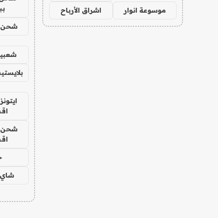
بب
موسوعة انوار
اشراق الأرباح
شحن يل
شعبية
بلايستي
ايتونز
اق
شحن يل
اق
ح
شاي 