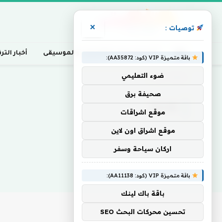
×
توصيات :
أخبار السينما، التلفزيون، والموسيقى
أخبار التر
باقة متميزة VIP (كود: AA35872):
ضوء التعليمي
Home
»
طاحنة
صحيفة برق
طاحنة
موقع اشراقات
موقع اشراق اون لاين
اركان سياحة وسفر
باقة متميزة VIP (كود: AA11138):
باقة باك لينك
تحسين محركات البحث SEO