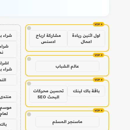
!
شراء ب
اول اثنين ريادة
مشاركة ارباح
اعمال
ادسنس
شراء 
نص
!
اشراق
عالم الشباب
شراء با
الت
!
باقة باك لينك
تحسين محركات
منتدى 
البحث SEO
موسم 
لعام 026
!
ماسنجر المسلم
باك 