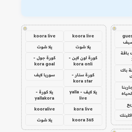
!
!
koora live
koora live
gues
ضيف
يلا شوت
يلا شوت
 باقة
كورة اون لاين -
كورة جول -
kora goal
kora onli
ة باك
كورة ستار -
سوريا لايف
ك
kora star
اربنا
يلا لايف - yalla
يلا كورة -
لحياه
yallakora
live
يع
kooralive
kora live
اكلينك
koora 365
يلا شوت