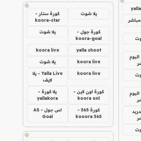
!
!
yall
يلا شوت
كورة ستار -
مباشر
koora-star
كورة جول -
يلا شوت
وت
koora-goal
koora live
yalla shoot
اليوم
koora live
يلا شوت
ر
koora live
Yalla Live - يلا
وت
لايف
كورة اون لاين -
يلا كورة -
اليوم
yallakora
koora onl
ر
كورة 365 -
اس جول - AS
دريد
Goal
kooora 365
ر
وت
!