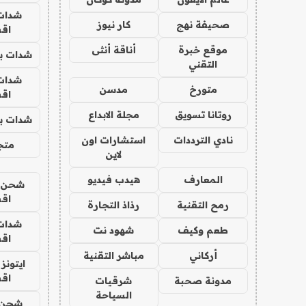
شدات
صحيفة نهج
كار نيوز
اق
موقع خبرة
أناقة أنثى
شدات بب
التقني
شدات
متورخ
مدسن
اق
روتانا تسويق
مجلة الابداع
شدات بب
نادي الترددات
استشارات اون
متجر 
لاين
المعارف
هيدب فيديو
شحن يل
اق
رمح التقنية
رذاذ التجارة
شدات
طعم وكيف
شهود نت
اق
أركاني
مباشر التقنية
ايتونز
اق
مدونة صحبة
شرقيات
السياحة
شحن 