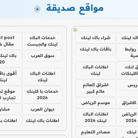
مواقع صديقة
+
!
اك لينك
شراء باك لينك
خدمات الباك
t post
لينك والجيست
مقال 
روابط
باقات باك لينك
ية
سوق العرب
باك لينك
20
 لنك،
اعلانات الباك
كلينكات
لينك
اعلانات الباك
أقوى باق
لينك
لين
دريس
اشراق العالم
عالم كبير
خدمات با كلينك
موقع تج
2026
تجارب ا
الاشراق
موسم الرياض
ديوان العرب
مشار
الرياض
اعلانات الباك
2
لينك 2026
اعلانات باك لينك
اعلانات ب
لينك
مصادر التعليم