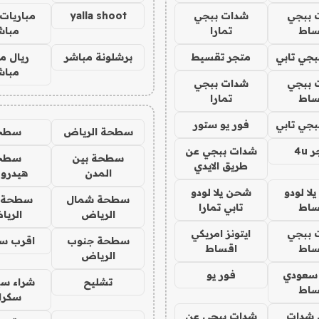
 ببجي
شدات ببجي
yalla shoot
مباريات 
ساط
تمارا
مباش
جي تابي
متجر تقسيط
برشلونة مباشر
ريال م
مباش
 ببجي
شدات ببجي
ساط
تمارا
جي تابي
فور يو ستور
سطحة الرياض
سطح
4u
شدات ببجي عن
سطحة بين
سطح
طريق الايدي
المدن
هيدرو
ا لودو
شحن يلا لودو
سطحة شمال
سطحة 
ساط
تابي تمارا
الرياض
الري
 ببجي
ايتونز امريكي
سطحة جنوب
اقرب س
ساط
اقساط
الرياض
 سعودي
فور يو
تشليح
شراء سي
ساط
سكرا
شدات
شدات ببجي عن