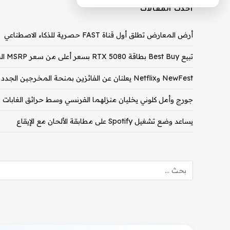
أحدث المقالات
أرض المعارض تطلق أول قناة FAST حصرية للذكاء الاصطناعي
تبيع Best Buy بطاقة RTX 5080 بسعر أعلى من سعر MSRP الخاص بـ RTX 5090
NewFest وNetflix يعلنان عن الفائزين بمنحة المخرجين الجدد لعام 2026
جورج وأمل كلوني يخليان منزلهما الفرنسي وسط حرائق الغابات
يساعد وضع تشغيل Spotify على مطابقة الألحان مع الإيقاع