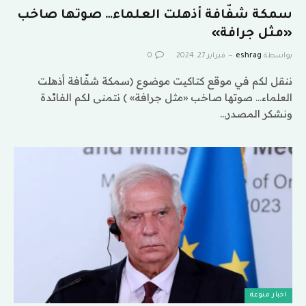
سمكة شفّافة أذهلت العلماء… صوتها صاخب
«مثل جرافة»
بواسطة
eshrag
فبراير 27, 2024
0
ننقل لكم في موقع كتاكيت موضوع (سمكة شفّافة أذهلت
العلماء… صوتها صاخب «مثل جرافة» ) نتمنى لكم الفائدة
ونشكر المصدر…
اخبار منوعة