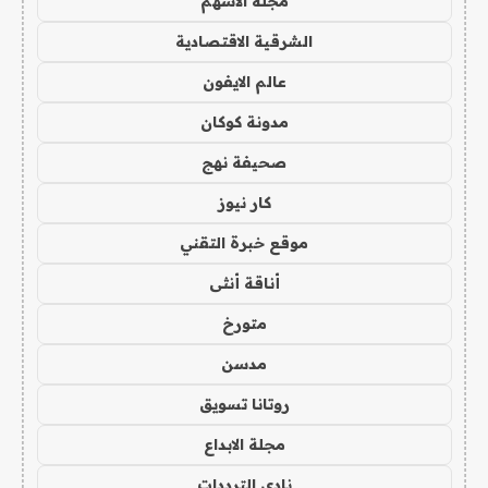
مجلة الاسهم
الشرقية الاقتصادية
عالم الايفون
مدونة كوكان
صحيفة نهج
كار نيوز
موقع خبرة التقني
أناقة أنثى
متورخ
مدسن
روتانا تسويق
مجلة الابداع
نادي الترددات