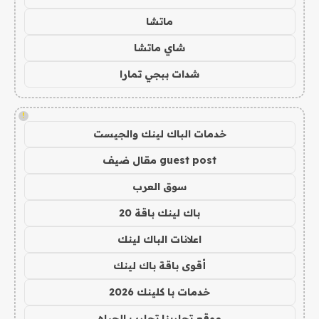
ماتشا
شاي ماتشا
شدات ببجي تمارا
!
خدمات الباك لينك والجيست
guest post مقال ضيف
سوق العرب
باك لينك باقة 20
اعلانات الباك لينك
أقوى باقة باك لينك
خدمات با كلينك 2026
موقع تجاربنا تجارب الحياه