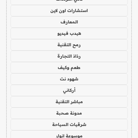
استشارات اون لاين
المعارف
هيدب فيديو
رمح التقنية
رذاذ التجارة
طعم وكيف
شهود نت
أركاني
مباشر التقنية
مدونة صحبة
شرقيات السياحة
موسوعة انوار