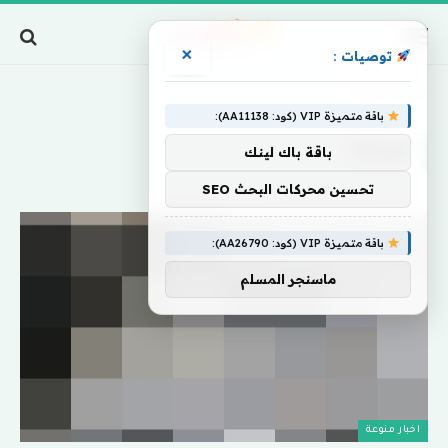
×
توصيات :
Home
»
صوتها
باقة متميزة VIP (كود: AA11138):
صوتها
باقة باك لينك
تحسين محركات البحث SEO
باقة متميزة VIP (كود: AA26790):
ماسنجر المسلم
اخبار منوعة