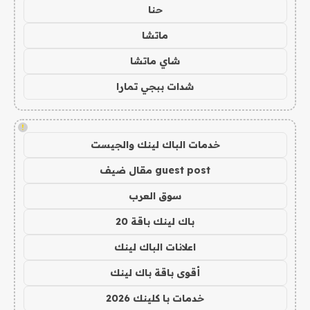
حنا
ماتشا
شاي ماتشا
شدات ببجي تمارا
!
خدمات الباك لينك والجيست
guest post مقال ضيف
سوق العرب
باك لينك باقة 20
اعلانات الباك لينك
أقوى باقة باك لينك
خدمات با كلينك 2026