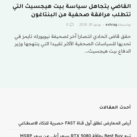
القاضي يتجاهل سياسة بيت هيجسيث التي
تتطلب مرافقة صحفية من البنتاغون
بواسطة
eshrag
يونيو 30, 2026
0
حقق قاض اتحادي انتصارا آخر لصحيفة نيويورك تايمز في
تحديها للسياسات الصحفية الأكثر تقييدا ​​التي ينتهجها وزير
الدفاع بيت هيجسيث،…
أحدث المقالات
أرض المعارض تطلق أول قناة FAST حصرية للذكاء الاصطناعي
تبيع Best Buy بطاقة RTX 5080 بسعر أعلى من سعر MSRP