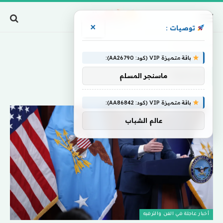
×
توصيات :
Home
»
صحفية
باقة متميزة VIP (كود: AA26790):
صحفية
ماسنجر المسلم
باقة متميزة VIP (كود: AA86842):
عالم الشباب
أخبار عاجلة في الفن والترفيه