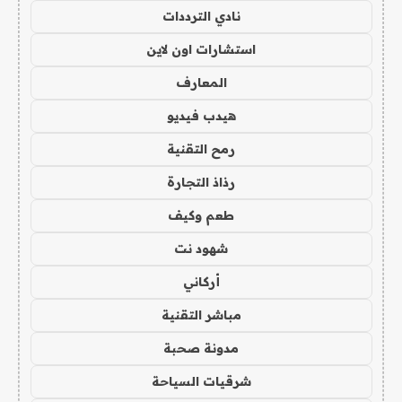
نادي الترددات
استشارات اون لاين
المعارف
هيدب فيديو
رمح التقنية
رذاذ التجارة
طعم وكيف
شهود نت
أركاني
مباشر التقنية
مدونة صحبة
شرقيات السياحة