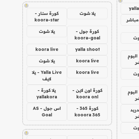
!
!
yall
يلا شوت
كورة ستار -
مباشر
koora-star
كورة جول -
يلا شوت
وت
koora-goal
koora live
yalla shoot
اليوم
koora live
يلا شوت
ر
koora live
Yalla Live - يلا
وت
لايف
كورة اون لاين -
يلا كورة -
اليوم
yallakora
koora onl
ر
كورة 365 -
اس جول - AS
دريد
Goal
kooora 365
ر
وت
!