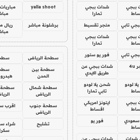
 ببجي
شدات ببجي
yalla shoot
مباريات 
ساط
تمارا
مباش
جي تابي
متجر تقسيط
برشلونة مباشر
ريال م
مباش
 ببجي
شدات ببجي
ساط
تمارا
جي تابي
فور يو ستور
سطحة الرياض
سطح
4u
شدات ببجي عن
سطحة بين
سطح
طريق الايدي
المدن
هيدرو
ا لودو
شحن يلا لودو
سطحة شمال
سطحة 
ساط
تابي تمارا
الرياض
الري
 ببجي
ايتونز امريكي
سطحة جنوب
اقرب س
ساط
اقساط
الرياض
 سعودي
فور يو
تشليح
شراء سي
ساط
سكرا
شدات
شدات ببجي عن