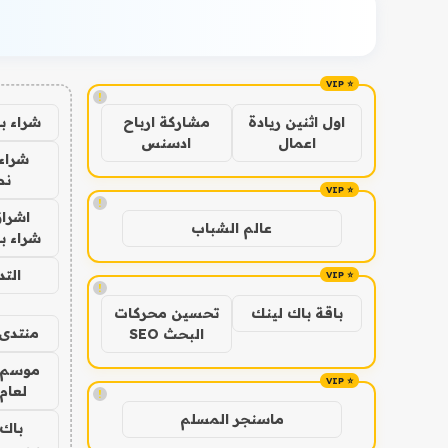
!
شراء ب
اول اثنين ريادة
مشاركة ارباح
اعمال
ادسنس
شراء 
نص
!
اشراق
عالم الشباب
شراء با
الت
!
باقة باك لينك
تحسين محركات
منتدى 
البحث SEO
موسم 
لعام 026
!
ماسنجر المسلم
باك 