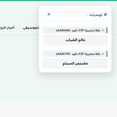
×
توصيات :
أخبار السينما، التلفزيون، والموسيقى
أخبار التر
باقة متميزة VIP (كود: AA86842):
عالم الشباب
Home
»
صامدون
باقة متميزة VIP (كود: AA26790):
صامدون
ماسنجر المسلم