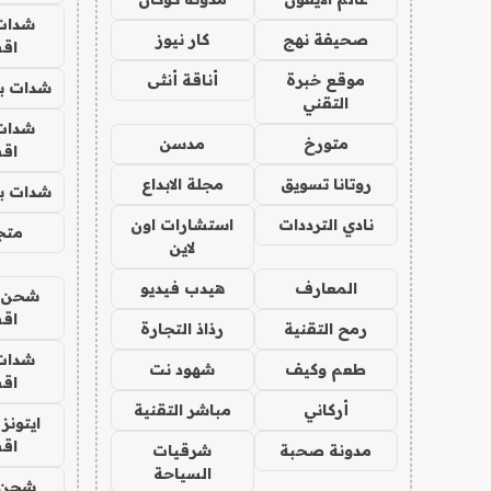
شدات
صحيفة نهج
كار نيوز
اق
موقع خبرة
أناقة أنثى
شدات بب
التقني
شدات
متورخ
مدسن
اق
روتانا تسويق
مجلة الابداع
شدات بب
نادي الترددات
استشارات اون
متجر 
لاين
المعارف
هيدب فيديو
شحن يل
اق
رمح التقنية
رذاذ التجارة
شدات
طعم وكيف
شهود نت
اق
أركاني
مباشر التقنية
ايتونز
اق
مدونة صحبة
شرقيات
السياحة
شحن 