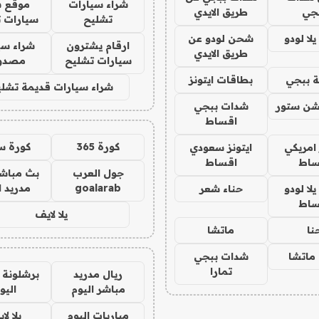
شراء سيارات
موقع ش
جي
طريق الايدي
تشليح
سيارات 
ا لودو
شحن لودو عن
ارقام يشترون
شراء سي
طريق الايدي
سيارات تشليح
مصدو
 ببجي
بطاقات ايتونز
شراء سيارات قديمة تشلي
شن ستور
شدات ببجي
اقساط
كورة 365
كورة س
 امريكي
ايتونز سعودي
ساط
اقساط
جول العرب
بث مباشر
goalarab
مدريد ا
ا لودو
حناء شعر
ساط
يلا لايف
نا
ماتشا
ماتشا
شدات ببجي
تمارا
ريال مدريد
برشلونة 
مباشر اليوم
اليو
مباريات اليوم
يلا لا