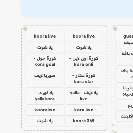
!
!
koora live
koora live
gues
ضيف
يلا شوت
يلا شوت
 باقة
كورة اون لاين -
كورة جول -
kora goal
kora onli
ة باك
كورة ستار -
سوريا لايف
ك
kora star
اربنا
يلا لايف - yalla
يلا كورة -
لحياه
yallakora
live
يع
kooralive
kora live
اكلينك
koora 365
يلا شوت