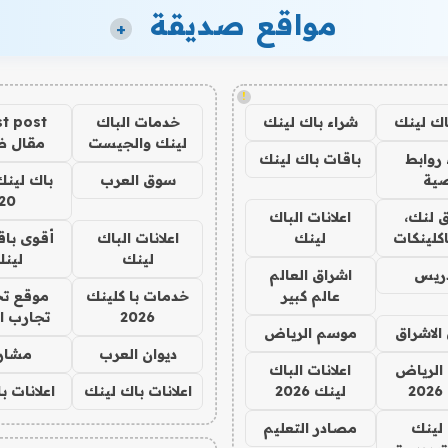
مواقع صديقة
+
!
اك لينك
شراء باك لينك
خدمات الباك
t post
لينك والجيست
مقال 
روابط
باقات باك لينك
ية
سوق العرب
باك لينك
20
 لنك،
اعلانات الباك
كلينكات
لينك
اعلانات الباك
أقوى باق
لينك
لين
دريس
اشراق العالم
عالم كبير
خدمات با كلينك
موقع تج
2026
تجارب ا
الاشراق
موسم الرياض
ديوان العرب
مشار
الرياض
اعلانات الباك
2
لينك 2026
اعلانات باك لينك
اعلانات ب
لينك
مصادر التعليم