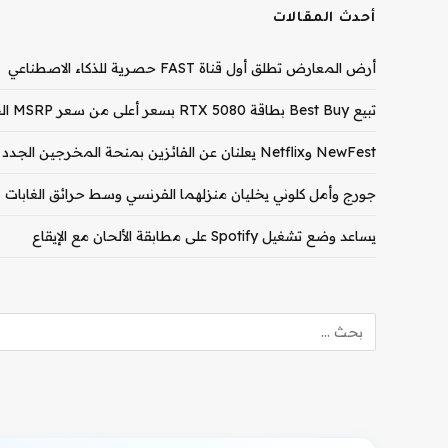
أحدث المقالات
أرض المعارض تطلق أول قناة FAST حصرية للذكاء الاصطناعي
تبيع Best Buy بطاقة RTX 5080 بسعر أعلى من سعر MSRP الخاص بـ RTX 5090
NewFest وNetflix يعلنان عن الفائزين بمنحة المخرجين الجدد لعام 2026
جورج وأمل كلوني يخليان منزلهما الفرنسي وسط حرائق الغابات
يساعد وضع تشغيل Spotify على مطابقة الألحان مع الإيقاع