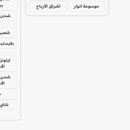
بب
موسوعة انوار
اشراق الأرباح
شحن يل
شعبية
بلايستي
ايتونز
اق
شحن يل
اق
ح
شاي 