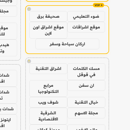
وجيست
!
مجلة 
ضوء التعليمي
صحيفة برق
موقع اشراقات
موقع اشراق اون
موقع
لاين
للت
اركان سياحة وسفر
هيدب
وتر
!
مسك الكلمات
اشراق التقنية
في قوقل
شدات
اق
ان سفن
مرابع
التكنولوجيا
شدات
تم
خيال التقنية
شوف ويب
شدات بب
مجلة الاسهم
الشرقية
الاقتصادية
ايتونز
اق
عالم الايفون
مدونة كوكان