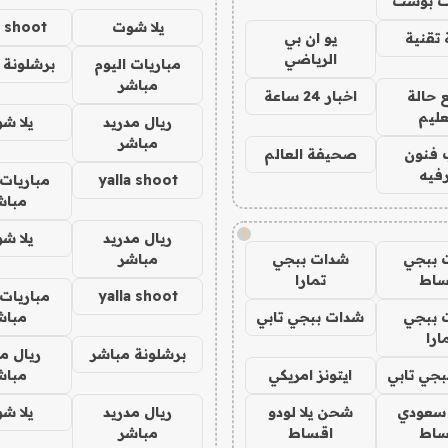
 بوست
يلا شوت
a shoot
تقنية
يو ان بي
الرياضي
مباريات اليوم
برشلونة 
مباشر
 حالة
اخبار 24 ساعة
عليم
ريال مدريد
يلا ش
مباشر
 فنون
صحيفة العالم
فيه
yalla shoot
مباريات 
مباش
!
ريال مدريد
يلا ش
 ببجي
شدات ببجي
مباشر
ساط
تمارا
yalla shoot
مباريات 
 ببجي
شدات ببجي تابي
مباش
ارا
برشلونة مباشر
ريال م
جي تابي
ايتونز امريكي
مباش
 سعودي
شحن يلا لودو
ريال مدريد
يلا ش
ساط
اقساط
مباشر