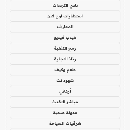
نادي الترددات
استشارات اون لاين
المعارف
هيدب فيديو
رمح التقنية
رذاذ التجارة
طعم وكيف
شهود نت
أركاني
مباشر التقنية
مدونة صحبة
شرقيات السياحة