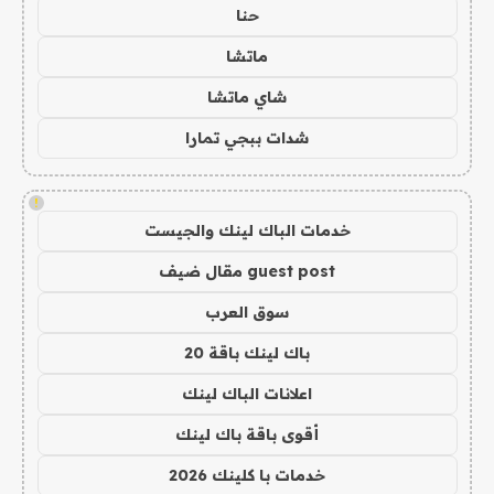
حنا
ماتشا
شاي ماتشا
شدات ببجي تمارا
!
خدمات الباك لينك والجيست
guest post مقال ضيف
سوق العرب
باك لينك باقة 20
اعلانات الباك لينك
أقوى باقة باك لينك
خدمات با كلينك 2026