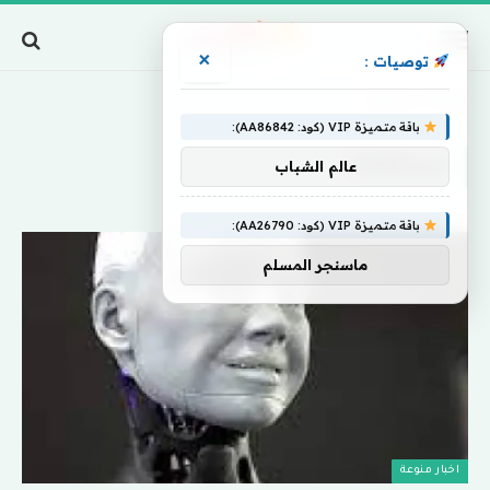
×
توصيات :
Home
»
سيحققها
باقة متميزة VIP (كود: AA86842):
سيحققها
عالم الشباب
باقة متميزة VIP (كود: AA26790):
ماسنجر المسلم
اخبار منوعة