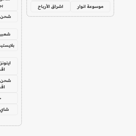
بب
موسوعة انوار
اشراق الأرباح
شحن يل
شعبية
بلايستي
ايتونز
اق
شحن يل
اق
ح
شاي 