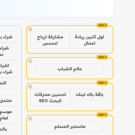
!
شراء ب
اول اثنين ريادة
مشاركة ارباح
اعمال
ادسنس
شراء 
نص
!
اشراق
عالم الشباب
شراء با
الت
!
باقة باك لينك
تحسين محركات
منتدى 
البحث SEO
موسم 
لعام 026
!
ماسنجر المسلم
باك 