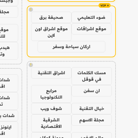
وجيست
!
مجلة 
ضوء التعليمي
صحيفة برق
موقع اشراقات
موقع اشراق اون
موقع
لاين
للت
اركان سياحة وسفر
هيدب
وتر
!
مسك الكلمات
اشراق التقنية
في قوقل
شدات
اق
ان سفن
مرابع
التكنولوجيا
شدات
تم
خيال التقنية
شوف ويب
شدات بب
مجلة الاسهم
الشرقية
الاقتصادية
ايتونز
اق
عالم الايفون
مدونة كوكان