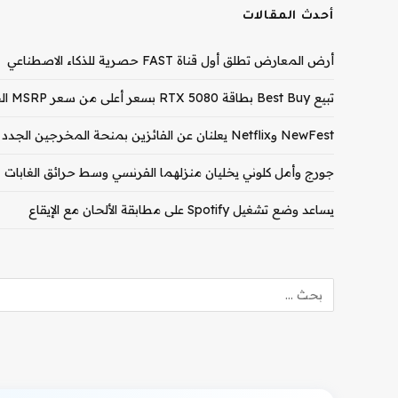
أحدث المقالات
أرض المعارض تطلق أول قناة FAST حصرية للذكاء الاصطناعي
تبيع Best Buy بطاقة RTX 5080 بسعر أعلى من سعر MSRP الخاص بـ RTX 5090
NewFest وNetflix يعلنان عن الفائزين بمنحة المخرجين الجدد لعام 2026
جورج وأمل كلوني يخليان منزلهما الفرنسي وسط حرائق الغابات
يساعد وضع تشغيل Spotify على مطابقة الألحان مع الإيقاع