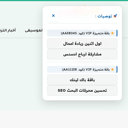
×
توصيات :
أخبار السينما، التلفزيون، والموسيقى
أخبار التر
باقة متميزة VIP (كود: AA38045):
اول اثنين ريادة اعمال
Home
»
سيتابعون
مشاركة ارباح ادسنس
سيتابعون
باقة متميزة VIP (كود: AA11138):
باقة باك لينك
تحسين محركات البحث SEO