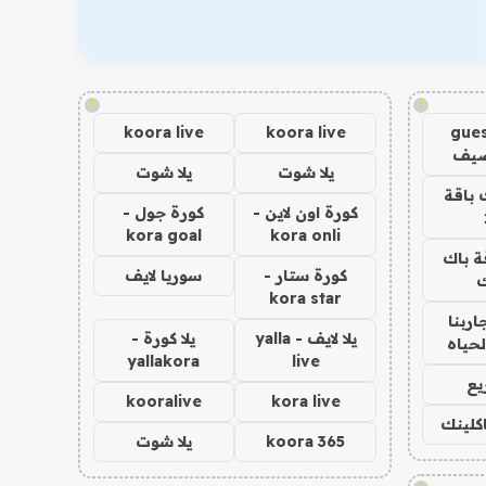
!
!
koora live
koora live
gues
ضيف
يلا شوت
يلا شوت
 باقة
كورة اون لاين -
كورة جول -
kora goal
kora onli
ة باك
كورة ستار -
سوريا لايف
ك
kora star
اربنا
يلا لايف - yalla
يلا كورة -
لحياه
yallakora
live
يع
kooralive
kora live
اكلينك
koora 365
يلا شوت