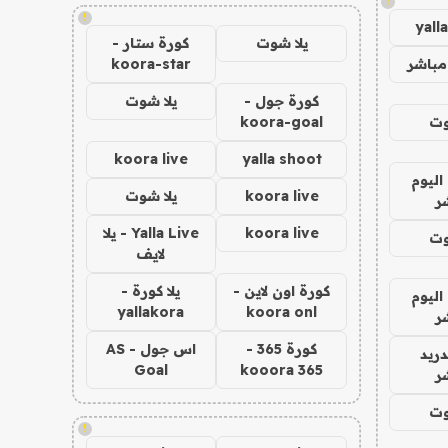
!
!
yall
يلا شوت
كورة ستار -
مباشر
koora-star
كورة جول -
يلا شوت
وت
koora-goal
koora live
yalla shoot
اليوم
koora live
يلا شوت
ر
koora live
Yalla Live - يلا
وت
لايف
كورة اون لاين -
يلا كورة -
اليوم
yallakora
koora onl
ر
كورة 365 -
اس جول - AS
دريد
Goal
kooora 365
ر
وت
!