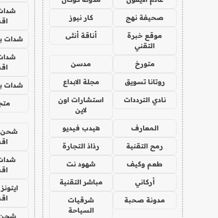
شدات
صحيفة نهج
كار نيوز
اق
موقع خبرة
أناقة أنثى
شدات بب
التقني
شدات
متورخ
مدسن
اق
روتانا تسويق
مجلة الابداع
شدات بب
نادي الترددات
استشارات اون
متجر 
لاين
المعارف
هيدب فيديو
شحن يل
اق
رمح التقنية
رذاذ التجارة
شدات
طعم وكيف
شهود نت
اق
أركاني
مباشر التقنية
ايتونز
اق
مدونة صحبة
شرقيات
السياحة
شحن 