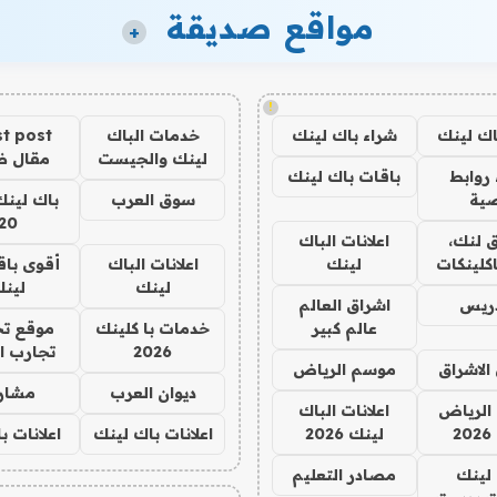
مواقع صديقة
+
!
اك لينك
شراء باك لينك
خدمات الباك
t post
لينك والجيست
مقال 
روابط
باقات باك لينك
ية
سوق العرب
باك لينك
20
 لنك،
اعلانات الباك
كلينكات
لينك
اعلانات الباك
أقوى باق
لينك
لين
دريس
اشراق العالم
عالم كبير
خدمات با كلينك
موقع تج
2026
تجارب ا
الاشراق
موسم الرياض
ديوان العرب
مشار
الرياض
اعلانات الباك
2
لينك 2026
اعلانات باك لينك
اعلانات ب
لينك
مصادر التعليم