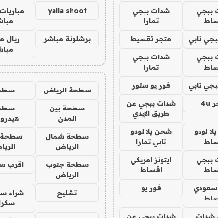
 ببجي
شدات ببجي
yalla shoot
مباريات 
ساط
تمارا
مباش
جي تابي
متجر تقسيط
برشلونة مباشر
ريال م
مباش
 ببجي
شدات ببجي
ساط
تمارا
جي تابي
فور يو ستور
سطحة الرياض
سطح
4u
شدات ببجي عن
سطحة بين
سطح
طريق الايدي
المدن
هيدرو
ا لودو
شحن يلا لودو
سطحة شمال
سطحة 
ساط
تابي تمارا
الرياض
الري
 ببجي
ايتونز امريكي
سطحة جنوب
اقرب س
ساط
اقساط
الرياض
 سعودي
فور يو
تشليح
شراء سي
ساط
سكرا
شدات
شدات ببجي عن