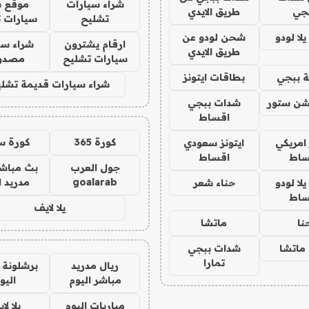
شراء سيارات
موقع ش
جي
طريق الايدي
تشليح
سيارات 
ا لودو
شحن لودو عن
ارقام يشترون
شراء سي
طريق الايدي
سيارات تشليح
مصدو
 ببجي
بطاقات ايتونز
شراء سيارات قديمة تشلي
شن ستور
شدات ببجي
اقساط
كورة 365
كورة س
 امريكي
ايتونز سعودي
ساط
اقساط
جول العرب
بث مباشر
goalarab
مدريد ا
ا لودو
حناء شعر
ساط
يلا لايف
نا
ماتشا
ماتشا
شدات ببجي
تمارا
ريال مدريد
برشلونة 
مباشر اليوم
اليو
مباريات اليوم
يلا لا