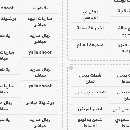
 بوست
يلا شوت
a shoot
تقنية
يو ان بي
الرياضي
مباريات اليوم
برشلونة 
مباشر
 حالة
اخبار 24 ساعة
عليم
ريال مدريد
يلا ش
مباشر
 فنون
صحيفة العالم
فيه
yalla shoot
مباريات 
مباش
!
ريال مدريد
يلا ش
 ببجي
شدات ببجي
مباشر
ساط
تمارا
yalla shoot
مباريات 
 ببجي
شدات ببجي تابي
مباش
ارا
برشلونة مباشر
ريال م
جي تابي
ايتونز امريكي
مباش
 سعودي
شحن يلا لودو
ريال مدريد
يلا ش
ساط
اقساط
مباشر