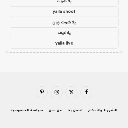
يلا شوت
yalla shoot
يلا شوت زون
يلا لايف
yalla live
فيسبوك
X
الانستغرام
بينتيريست
(Twitter)
الشروط والأحكام
اتصل بنا
من نحن
سياسة الخصوصية