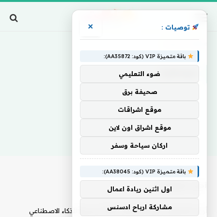
×
توصيات :
Home
»
سومطرة
باقة متميزة VIP (كود: AA35872):
سومطرة
ضوء التعليمي
صحيفة برق
موقع اشراقات
موقع اشراق اون لاين
اركان سياحة وسفر
باقة متميزة VIP (كود: AA38045):
أحدث المقالات
اول اثنين ريادة اعمال
مشاركة ارباح ادسنس
أرض المعارض تطلق أول قناة FAST حصرية للذكاء الاصطناعي