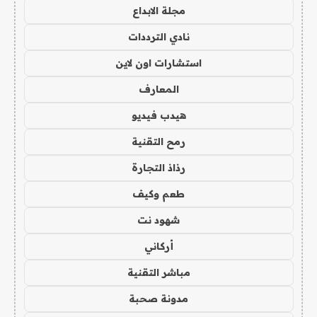
مجلة الابداع
نادي الترددات
استشارات اون لاين
المعارف
هيدب فيديو
رمح التقنية
رذاذ التجارة
طعم وكيف
شهود نت
أركاني
مباشر التقنية
مدونة صحبة