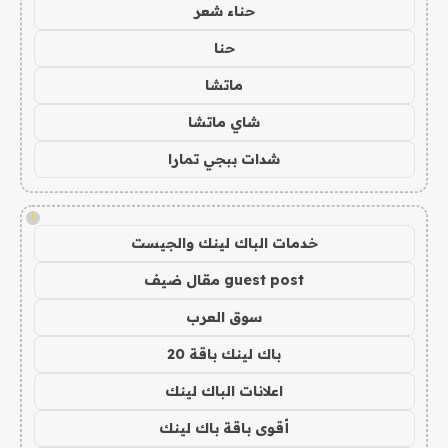
حناء شعر
حنا
ماتشا
شاي ماتشا
شدات ببجي تمارا
!
خدمات الباك لينك والجيست
guest post مقال ضيف
سوق العرب
باك لينك باقة 20
اعلانات الباك لينك
أقوى باقة باك لينك