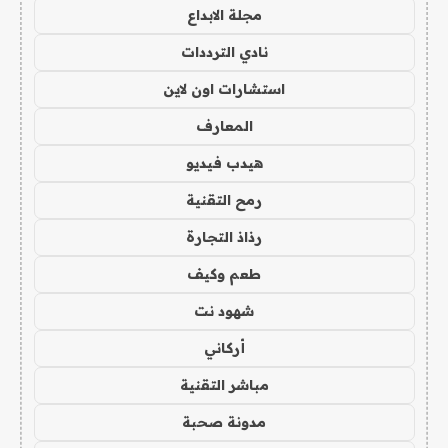
مجلة الابداع
نادي الترددات
استشارات اون لاين
المعارف
هيدب فيديو
رمح التقنية
رذاذ التجارة
طعم وكيف
شهود نت
أركاني
مباشر التقنية
مدونة صحبة