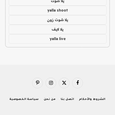
يلا شوت
yalla shoot
يلا شوت زون
يلا لايف
yalla live
فيسبوك
X
الانستغرام
بينتيريست
(Twitter)
الشروط والأحكام
اتصل بنا
من نحن
سياسة الخصوصية