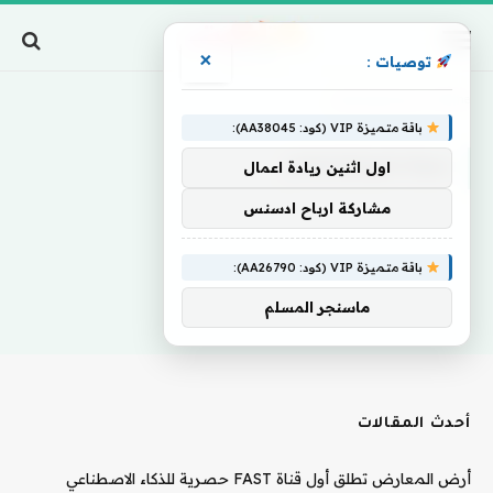
×
توصيات :
Home
»
سولانكيوتوتنهام
باقة متميزة VIP (كود: AA38045):
سولانكيوتوتنهام
اول اثنين ريادة اعمال
مشاركة ارباح ادسنس
باقة متميزة VIP (كود: AA26790):
ماسنجر المسلم
أحدث المقالات
أرض المعارض تطلق أول قناة FAST حصرية للذكاء الاصطناعي