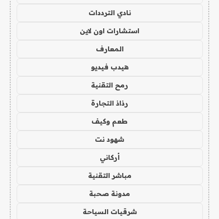
نادي الترددات
استشارات اون لاين
المعارف
هيدب فيديو
رمح التقنية
رذاذ التجارة
طعم وكيف
شهود نت
أركاني
مباشر التقنية
مدونة صحبة
شرقيات السياحة