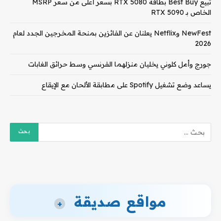
تبيع Best Buy بطاقة RTX 5080 بسعر أعلى من سعر MSRP
الخاص بـ RTX 5090
NewFest وNetflix يعلنان عن الفائزين بمنحة المخرجين الجدد لعام
2026
جورج وأمل كلوني يخليان منزلهما الفرنسي وسط حرائق الغابات
يساعد وضع تشغيل Spotify على مطابقة الألحان مع الإيقاع
مواقع صديقة
+