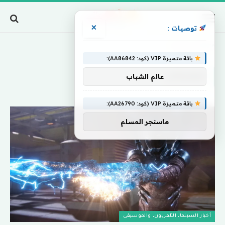
×
توصيات :
Home
»
سوبرمان
باقة متميزة VIP (كود: AA86842):
سوبرمان
عالم الشباب
باقة متميزة VIP (كود: AA26790):
ماسنجر المسلم
أخبار السينما، التلفزيون، والموسيقى