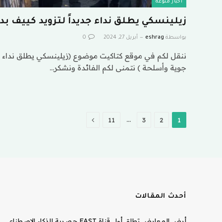
اخبار منوعة
زيلينسكي يطلق نداء جديداً لتزويد كييف ب
بواسطة
eshrag
أبريل 27, 2024
0
ننقل لكم في موقع كتاكيت موضوع (زيلينسكي يطلق نداء جد
جوية وأسلحة ) نتمنى لكم الفائدة ونشكر…
التالي
…
11
3
2
1
أحدث المقالات
أرض المعارض تطلق أول قناة FAST حصرية للذكاء الاصطناعي