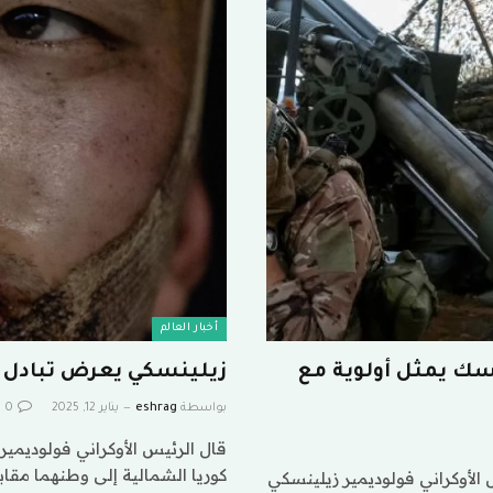
أخبار العالم
سك يمثل أولوية مع
زيلينسكي يعرض تبادل ا
بواسطة
eshrag
يناير 12, 2025
0
قال الرئيس الأوكراني فولوديمي
كوريا الشمالية إلى وطنهما مقا
لأوكراني فولوديمير زيلينسكي