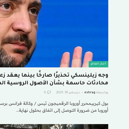
أخبار العالم
وجه زيلينسكي تحذيرًا صارخًا بينما يعقد زعما
محادثات حاسمة بشأن الأصول الروسية ال
بواسطة
eshrag
ديسمبر 18, 2025
0
بول كيربيمحرر أوروبا الرقميجون ثيس / وكالة فرانس برسو
أوروبا من ضرورة التوصل إلى اتفاق بحلول نهاية…