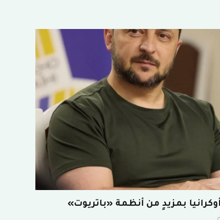
كرانيا بمزيدٍ من أنظمة «باتريوت»