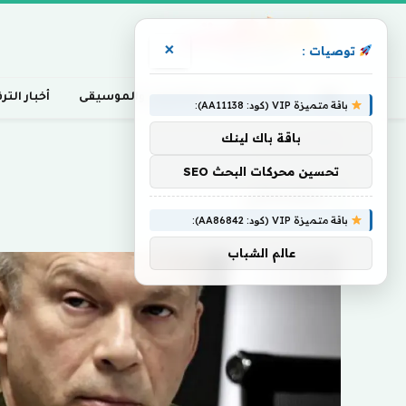
×
توصيات :
أخبار السينما، التلفزيون، والموسيقى
أخبار التر
باقة متميزة VIP (كود: AA11138):
باقة باك لينك
Home
»
زيلينسكي
تحسين محركات البحث SEO
زيلينسكي
باقة متميزة VIP (كود: AA86842):
عالم الشباب