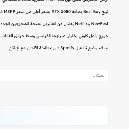
تبيع Best Buy بطاقة RTX 5080 بسعر أعلى من سعر MSRP الخاص بـ RTX 5090
NewFest وNetflix يعلنان عن الفائزين بمنحة المخرجين الجدد لعام 2026
جورج وأمل كلوني يخليان منزلهما الفرنسي وسط حرائق الغابات
يساعد وضع تشغيل Spotify على مطابقة الألحان مع الإيقاع