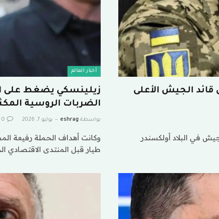
أخبار العالم
 قائد الجيش الأعلى
زيلينسكي يضغط على ال
الضربات الروسية المكث
بواسطة
eshrag
يوليو 7, 2026
0
لجيش في البلاد أولكسندر
وكانت أهداف الحملة رفيعة ا
طيار قبل المنتدى الاقتصادي ال