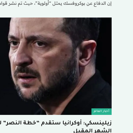
إن الدفاع عن بوكروفسك يمثل “أولوية”، حيث تم نشر قو
أخبار العالم
زيلينسكي: أوكرانيا ستقدم “خطة النصر” لل
الشهر المقبل