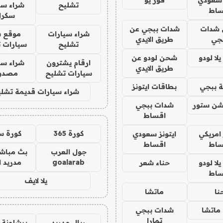
 سعودي
فور يو
تشليح
شراء سي
ساط
سكرا
شدات
شدات ببجي عن
شراء سيارات
موقع ش
جي
طريق الايدي
تشليح
سيارات 
ا لودو
شحن لودو عن
ارقام يشترون
شراء سي
طريق الايدي
سيارات تشليح
مصدو
 ببجي
بطاقات ايتونز
شراء سيارات قديمة تشلي
شن ستور
شدات ببجي
اقساط
كورة 365
كورة س
 امريكي
ايتونز سعودي
ساط
اقساط
جول العرب
بث مباشر
goalarab
مدريد ا
ا لودو
حناء شعر
ساط
يلا لايف
نا
ماتشا
ماتشا
شدات ببجي
تمارا
ريال مدريد
برشلونة 