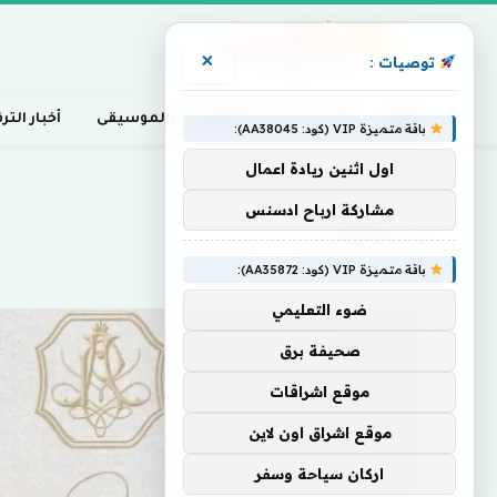
×
توصيات :
أخبار السينما، التلفزيون، والموسيقى
أخبار التر
باقة متميزة VIP (كود: AA38045):
اول اثنين ريادة اعمال
Home
»
جمالية
مشاركة ارباح ادسنس
جمالية
باقة متميزة VIP (كود: AA35872):
ضوء التعليمي
صحيفة برق
موقع اشراقات
موقع اشراق اون لاين
اركان سياحة وسفر