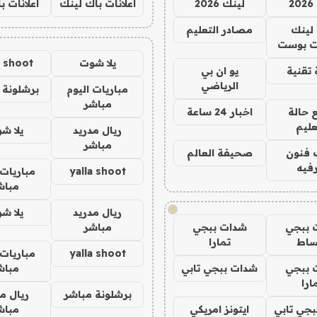
2
لينك 2026
اعلانات باك لينك
اعلانات ب
لينك
مصادر التعليم
 بوست
يلا شوت
a shoot
تقنية
يو ان بي
الرياضي
مباريات اليوم
برشلونة 
مباشر
 حالة
اخبار 24 ساعة
عليم
ريال مدريد
يلا ش
مباشر
 فنون
صحيفة العالم
فيه
yalla shoot
مباريات 
مباش
!
ريال مدريد
يلا ش
 ببجي
شدات ببجي
مباشر
ساط
تمارا
yalla shoot
مباريات 
 ببجي
شدات ببجي تابي
مباش
ارا
برشلونة مباشر
ريال م
جي تابي
ايتونز امريكي
مباش