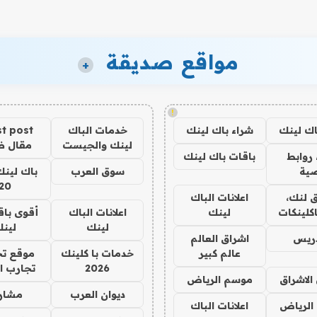
مواقع صديقة
+
!
اك لينك
شراء باك لينك
خدمات الباك
t post
لينك والجيست
مقال 
روابط
باقات باك لينك
ية
سوق العرب
باك لينك
20
 لنك،
اعلانات الباك
كلينكات
لينك
اعلانات الباك
أقوى باق
لينك
لين
دريس
اشراق العالم
عالم كبير
خدمات با كلينك
موقع تج
2026
تجارب ا
الاشراق
موسم الرياض
ديوان العرب
مشار
الرياض
اعلانات الباك