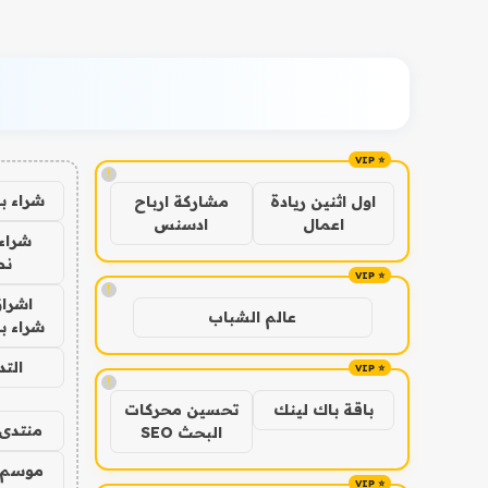
!
شراء ب
اول اثنين ريادة
مشاركة ارباح
اعمال
ادسنس
شراء 
نص
!
اشراق
عالم الشباب
شراء با
الت
!
باقة باك لينك
تحسين محركات
منتدى 
البحث SEO
موسم 