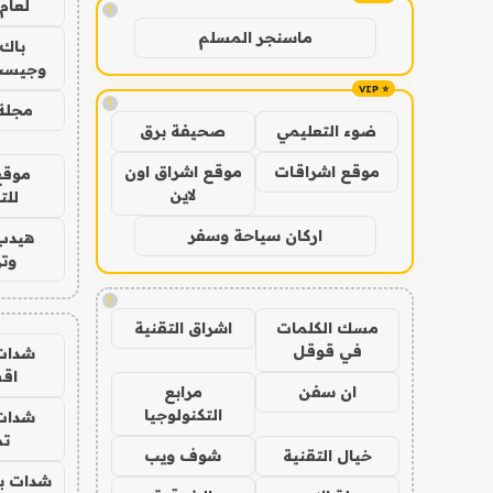
لعام 026
!
ماسنجر المسلم
باك 
وجيست
!
مجلة 
ضوء التعليمي
صحيفة برق
موقع اشراقات
موقع اشراق اون
موقع
لاين
للت
اركان سياحة وسفر
هيدب
وتر
!
مسك الكلمات
اشراق التقنية
في قوقل
شدات
اق
ان سفن
مرابع
التكنولوجيا
شدات
تم
خيال التقنية
شوف ويب
شدات بب