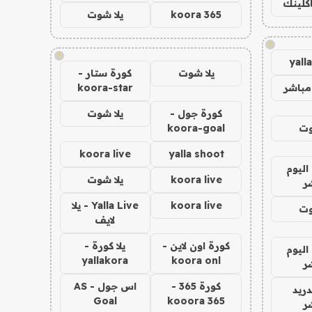
اكلينك
koora 365
يلا شوت
!
!
yall
يلا شوت
كورة ستار -
مباشر
koora-star
كورة جول -
يلا شوت
وت
koora-goal
koora live
yalla shoot
اليوم
koora live
يلا شوت
ر
koora live
Yalla Live - يلا
وت
لايف
كورة اون لاين -
يلا كورة -
اليوم
yallakora
koora onl
ر
كورة 365 -
اس جول - AS
دريد
Goal
kooora 365
ر