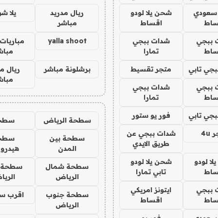
 سعودي
شحن يلا لودو
ريال مدريد
يلا ش
ساط
اقساط
مباشر
 ببجي
شدات ببجي
yalla shoot
مباريات 
ساط
تمارا
مباش
جي تابي
متجر تقسيط
برشلونة مباشر
ريال م
مباش
 ببجي
شدات ببجي
ساط
تمارا
جي تابي
فور يو ستور
سطحة الرياض
سطح
4u
شدات ببجي عن
سطحة بين
سطح
طريق الايدي
المدن
هيدرو
ا لودو
شحن يلا لودو
سطحة شمال
سطحة 
ساط
تابي تمارا
الرياض
الري
 ببجي
ايتونز امريكي
سطحة جنوب
اقرب س
ساط
اقساط
الرياض