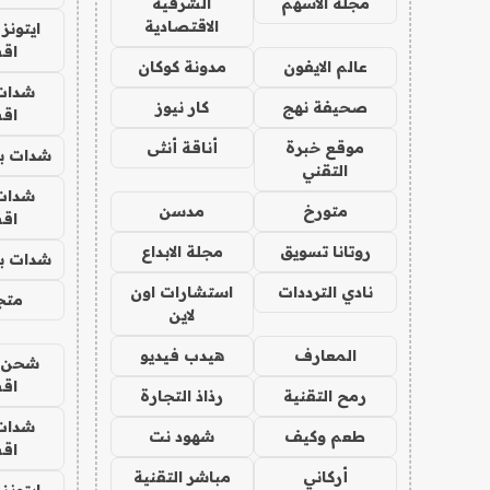
مجلة الاسهم
الشرقية
الاقتصادية
ايتونز
اق
عالم الايفون
مدونة كوكان
شدات
صحيفة نهج
كار نيوز
اق
موقع خبرة
أناقة أنثى
شدات بب
التقني
شدات
متورخ
مدسن
اق
روتانا تسويق
مجلة الابداع
شدات بب
نادي الترددات
استشارات اون
متجر 
لاين
المعارف
هيدب فيديو
شحن يل
اق
رمح التقنية
رذاذ التجارة
شدات
طعم وكيف
شهود نت
اق
أركاني
مباشر التقنية