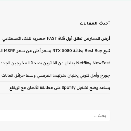
أحدث المقالات
أرض المعارض تطلق أول قناة FAST حصرية للذكاء الاصطناعي
تبيع Best Buy بطاقة RTX 5080 بسعر أعلى من سعر MSRP الخاص بـ RTX 5090
NewFest وNetflix يعلنان عن الفائزين بمنحة المخرجين الجدد لعام 2026
جورج وأمل كلوني يخليان منزلهما الفرنسي وسط حرائق الغابات
يساعد وضع تشغيل Spotify على مطابقة الألحان مع الإيقاع