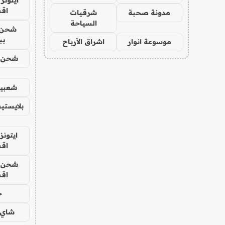
ايتونز
اق
مدونة صحبة
شرقيات
السياحة
شحن 
بب
موسوعة انوار
اشراق الأرباح
شحن يل
شعبية
بلايستي
ايتونز
اق
شحن يل
اق
ح
شاي 