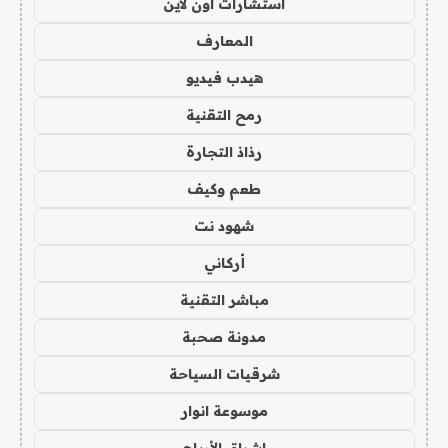
استشارات اون لاين
المعارف
هيدب فيديو
رمح التقنية
رذاذ التجارة
طعم وكيف
شهود نت
أركاني
مباشر التقنية
مدونة صحبة
شرقيات السياحة
موسوعة انوار