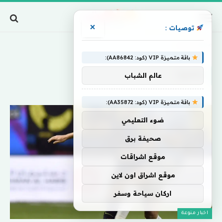
×
توصيات :
Home
»
جامبيا
باقة متميزة VIP (كود: AA86842):
جامبيا
عالم الشباب
باقة متميزة VIP (كود: AA35872):
ضوء التعليمي
صحيفة برق
موقع اشراقات
موقع اشراق اون لاين
اركان سياحة وسفر
اخبار منوعة