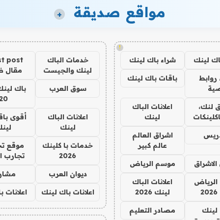
مواقع صديقة
+
!
اك لينك
شراء باك لينك
خدمات الباك
t post
لينك والجيست
مقال 
روابط
باقات باك لينك
ية
سوق العرب
باك لينك
20
 لنك،
اعلانات الباك
كلينكات
لينك
اعلانات الباك
أقوى باق
لينك
لين
دريس
اشراق العالم
عالم كبير
خدمات با كلينك
موقع تج
2026
تجارب ا
الاشراق
موسم الرياض
ديوان العرب
مشار
الرياض
اعلانات الباك
2
لينك 2026
اعلانات باك لينك
اعلانات ب
لينك
مصادر التعليم