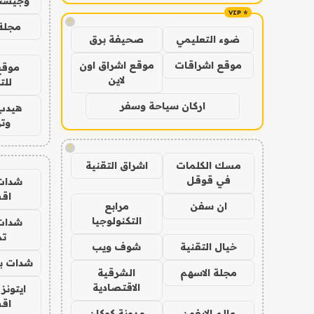
وجيست
!
مجلة 
ضوء التعليمي
صحيفة برق
موقع اشراقات
موقع اشراق اون
موقع
لاين
للت
اركان سياحة وسفر
هيدب
وتر
!
مسك الكلمات
اشراق التقنية
في قوقل
شدات
اق
ان سفن
مرابع
التكنولوجيا
شدات
تم
خيال التقنية
شوف ويب
شدات بب
مجلة الاسهم
الشرقية
الاقتصادية
ايتونز
اق
عالم الايفون
مدونة كوكان