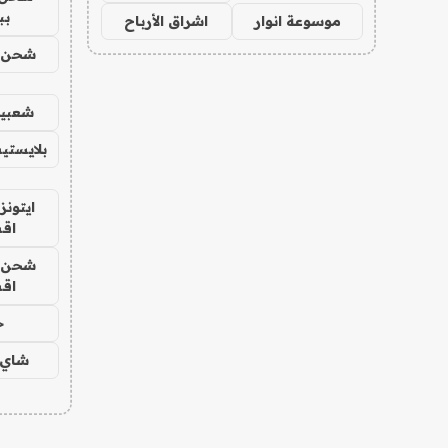
بب
موسوعة انوار
اشراق الأرباح
شحن يل
شعبية
بلايستي
ايتونز
اق
شحن يل
اق
ح
شاي 