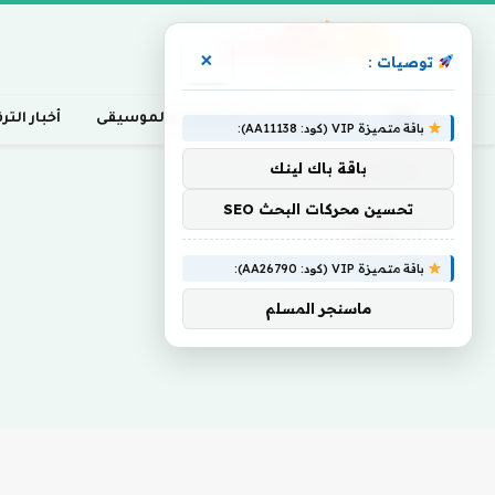
×
توصيات :
أخبار السينما، التلفزيون، والموسيقى
أخبار التر
باقة متميزة VIP (كود: AA11138):
باقة باك لينك
Home
»
جافي
تحسين محركات البحث SEO
جافي
باقة متميزة VIP (كود: AA26790):
ماسنجر المسلم