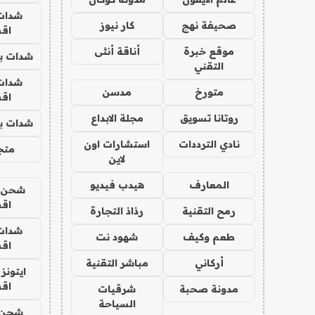
شدات
صحيفة نهج
كار نيوز
اق
موقع خبرة
أناقة أنثى
شدات بب
التقني
شدات
متورخ
مدسن
اق
روتانا تسويق
مجلة الابداع
شدات بب
نادي الترددات
استشارات اون
متجر 
لاين
المعارف
هيدب فيديو
شحن يل
اق
رمح التقنية
رذاذ التجارة
شدات
طعم وكيف
شهود نت
اق
أركاني
مباشر التقنية
ايتونز
اق
مدونة صحبة
شرقيات
السياحة
شحن 