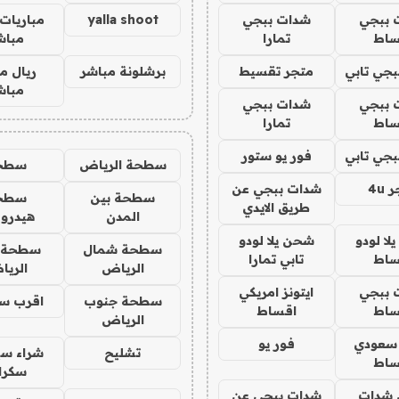
 ببجي
شدات ببجي
yalla shoot
مباريات 
ساط
تمارا
مباش
جي تابي
متجر تقسيط
برشلونة مباشر
ريال م
مباش
 ببجي
شدات ببجي
ساط
تمارا
جي تابي
فور يو ستور
سطحة الرياض
سطح
4u
شدات ببجي عن
سطحة بين
سطح
طريق الايدي
المدن
هيدرو
ا لودو
شحن يلا لودو
سطحة شمال
سطحة 
ساط
تابي تمارا
الرياض
الري
 ببجي
ايتونز امريكي
سطحة جنوب
اقرب س
ساط
اقساط
الرياض
 سعودي
فور يو
تشليح
شراء سي
ساط
سكرا
شدات
شدات ببجي عن