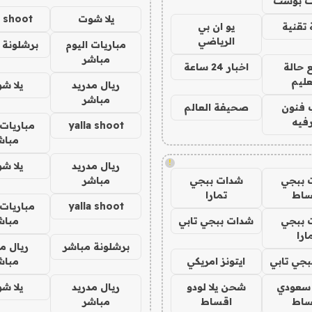
 بوست
يلا شوت
a shoot
تقنية
يو ان بي
الرياضي
مباريات اليوم
برشلونة 
مباشر
 حالة
اخبار 24 ساعة
عليم
ريال مدريد
يلا ش
مباشر
 فنون
صحيفة العالم
فيه
yalla shoot
مباريات 
مباش
!
ريال مدريد
يلا ش
 ببجي
شدات ببجي
مباشر
ساط
تمارا
yalla shoot
مباريات 
 ببجي
شدات ببجي تابي
مباش
ارا
برشلونة مباشر
ريال م
جي تابي
ايتونز امريكي
مباش
 سعودي
شحن يلا لودو
ريال مدريد
يلا ش
ساط
اقساط
مباشر