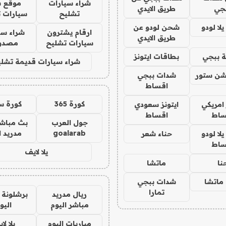
شراء سيارات
موقع ش
جي
طريق الايدي
تشليح
سيارات 
ا لودو
شحن لودو عن
ارقام يشترون
شراء سي
طريق الايدي
سيارات تشليح
مصدو
 ببجي
بطاقات ايتونز
شراء سيارات قديمة تشلي
شن ستور
شدات ببجي
اقساط
كورة 365
كورة س
 امريكي
ايتونز سعودي
ساط
اقساط
جول العرب
بث مباشر
goalarab
مدريد ا
ا لودو
حناء شعر
ساط
يلا لايف
نا
ماتشا
ماتشا
شدات ببجي
تمارا
ريال مدريد
برشلونة 
مباشر اليوم
اليو
مباريات اليوم
يلا لا