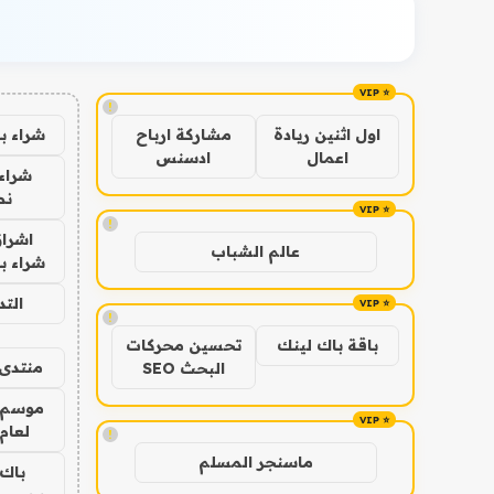
!
شراء ب
اول اثنين ريادة
مشاركة ارباح
اعمال
ادسنس
شراء 
نص
!
اشراق
عالم الشباب
شراء با
الت
!
باقة باك لينك
تحسين محركات
منتدى 
البحث SEO
موسم 
لعام 026
!
ماسنجر المسلم
باك 