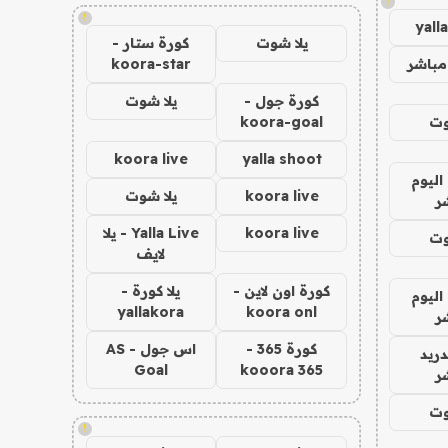
!
!
yall
يلا شوت
كورة ستار -
مباشر
koora-star
كورة جول -
يلا شوت
وت
koora-goal
koora live
yalla shoot
اليوم
koora live
يلا شوت
ر
koora live
Yalla Live - يلا
وت
لايف
كورة اون لاين -
يلا كورة -
اليوم
yallakora
koora onl
ر
كورة 365 -
اس جول - AS
دريد
Goal
kooora 365
ر
وت
!