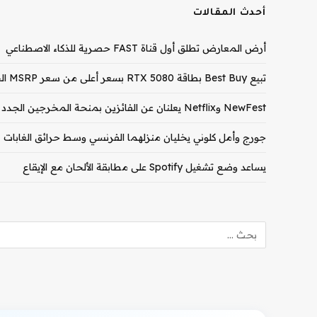
أحدث المقالات
أرض المعارض تطلق أول قناة FAST حصرية للذكاء الاصطناعي
تبيع Best Buy بطاقة RTX 5080 بسعر أعلى من سعر MSRP الخاص بـ RTX 5090
NewFest وNetflix يعلنان عن الفائزين بمنحة المخرجين الجدد لعام 2026
جورج وأمل كلوني يخليان منزلهما الفرنسي وسط حرائق الغابات
يساعد وضع تشغيل Spotify على مطابقة الألحان مع الإيقاع