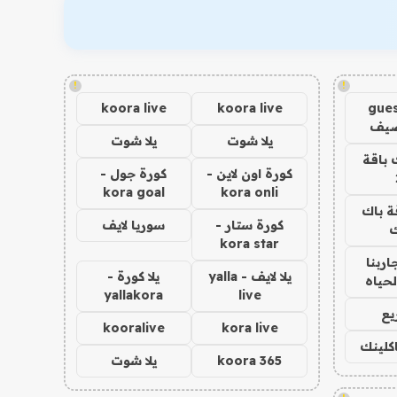
!
!
koora live
koora live
gues
ضيف
يلا شوت
يلا شوت
 باقة
كورة اون لاين -
كورة جول -
kora goal
kora onli
ة باك
كورة ستار -
سوريا لايف
ك
kora star
اربنا
يلا لايف - yalla
يلا كورة -
لحياه
yallakora
live
يع
kooralive
kora live
اكلينك
koora 365
يلا شوت