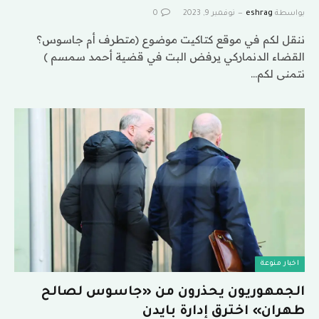
بواسطة
eshrag
نوفمبر 9, 2023
0
ننقل لكم في موقع كتاكيت موضوع (متطرف أم جاسوس؟
القضاء الدنماركي يرفض البت في قضية أحمد سمسم )
نتمنى لكم…
اخبار منوعة
الجمهوريون يحذرون من «جاسوس لصالح
طهران» اخترق إدارة بايدن