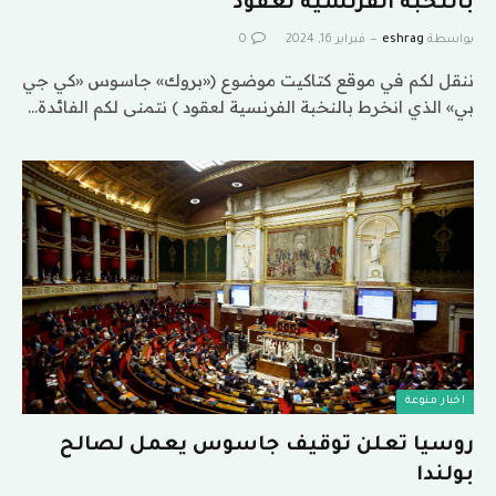
بالنخبة الفرنسية لعقود
بواسطة
eshrag
فبراير 16, 2024
0
ننقل لكم في موقع كتاكيت موضوع («بروك» جاسوس «كي جي
بي» الذي انخرط بالنخبة الفرنسية لعقود ) نتمنى لكم الفائدة…
اخبار منوعة
روسيا تعلن توقيف جاسوس يعمل لصالح
بولندا