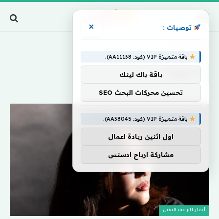
×
توصيات :
Home
»
جاسوس
باقة متميزة VIP (كود: AA11138):
جاسوس
باقة باك لينك
تحسين محركات البحث SEO
باقة متميزة VIP (كود: AA38045):
اول اثنين ريادة اعمال
مشاركة ارباح ادسنس
أخبار الترفيه التقني