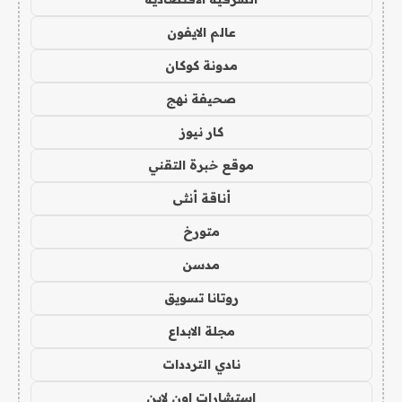
عالم الايفون
مدونة كوكان
صحيفة نهج
كار نيوز
موقع خبرة التقني
أناقة أنثى
متورخ
مدسن
روتانا تسويق
مجلة الابداع
نادي الترددات
استشارات اون لاين