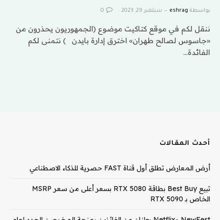
بواسطة
eshrag
سبتمبر 29, 2023
0
ننقل لكم في موقع كتاكيت موضوع (الجمهوريون يحذرون من
«جاسوس لصالح طهران» اخترق إدارة بايدن ) نتمنى لكم
الفائدة…
أحدث المقالات
أرض المعارض تطلق أول قناة FAST حصرية للذكاء الاصطناعي
تبيع Best Buy بطاقة RTX 5080 بسعر أعلى من سعر MSRP
الخاص بـ RTX 5090
NewFest وNetflix يعلنان عن الفائزين بمنحة المخرجين الجدد لعام