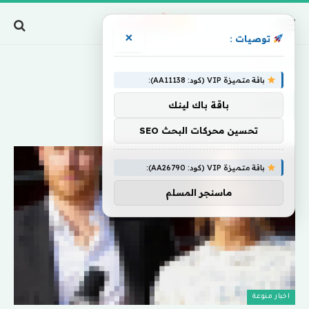
×
توصيات :
Home
»
ثبت
باقة متميزة VIP (كود: AA11138):
ثبت
باقة باك لينك
تحسين محركات البحث SEO
باقة متميزة VIP (كود: AA26790):
ماسنجر المسلم
اخبار منوعة