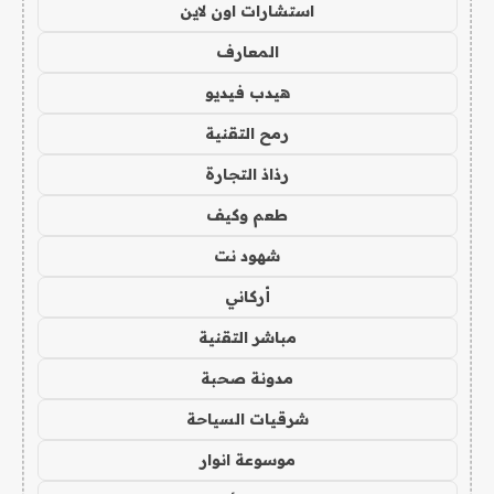
استشارات اون لاين
المعارف
هيدب فيديو
رمح التقنية
رذاذ التجارة
طعم وكيف
شهود نت
أركاني
مباشر التقنية
مدونة صحبة
شرقيات السياحة
موسوعة انوار