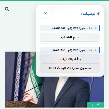
×
توصيات :
Home
»
تلويح
باقة متميزة VIP (كود: AA86842):
تلويح
عالم الشباب
باقة متميزة VIP (كود: AA11138):
باقة باك لينك
تحسين محركات البحث SEO
اخبار منوعة