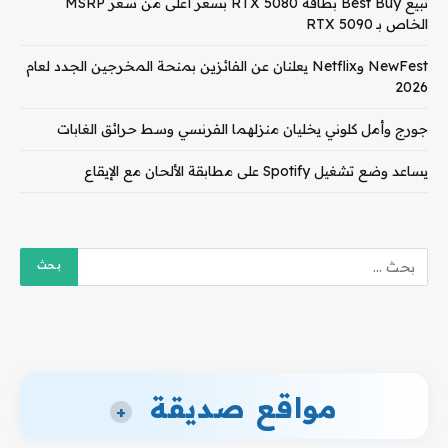
تبيع Best Buy بطاقة RTX 5080 بسعر أعلى من سعر MSRP
الخاص بـ RTX 5090
NewFest وNetflix يعلنان عن الفائزين بمنحة المخرجين الجدد لعام
2026
جورج وأمل كلوني يخليان منزلهما الفرنسي وسط حرائق الغابات
يساعد وضع تشغيل Spotify على مطابقة الألحان مع الإيقاع
مواقع صديقة
+