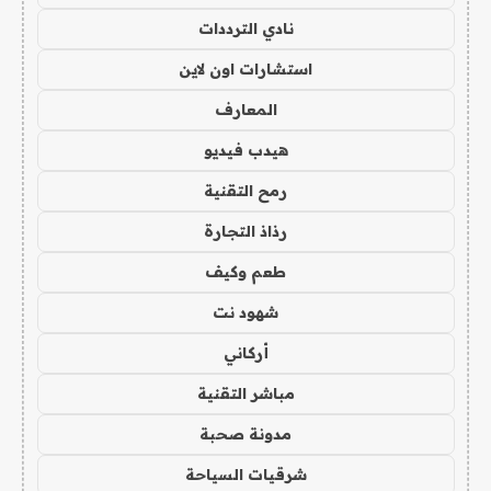
نادي الترددات
استشارات اون لاين
المعارف
هيدب فيديو
رمح التقنية
رذاذ التجارة
طعم وكيف
شهود نت
أركاني
مباشر التقنية
مدونة صحبة
شرقيات السياحة