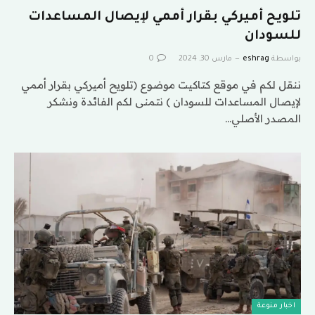
تلويح أميركي بقرار أممي لإيصال المساعدات
للسودان
بواسطة
eshrag
مارس 30, 2024
0
ننقل لكم في موقع كتاكيت موضوع (تلويح أميركي بقرار أممي
لإيصال المساعدات للسودان ) نتمنى لكم الفائدة ونشكر
المصدر الأصلي…
اخبار منوعة