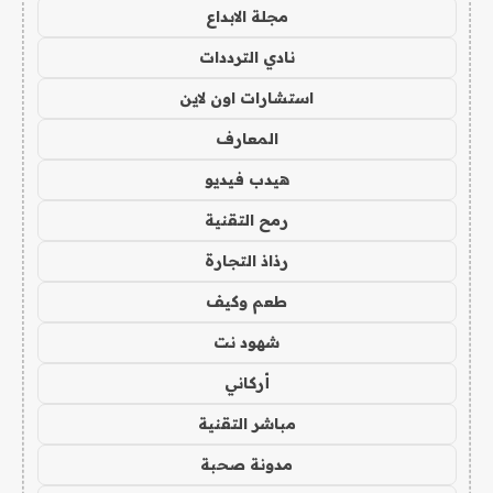
مجلة الابداع
نادي الترددات
استشارات اون لاين
المعارف
هيدب فيديو
رمح التقنية
رذاذ التجارة
طعم وكيف
شهود نت
أركاني
مباشر التقنية
مدونة صحبة