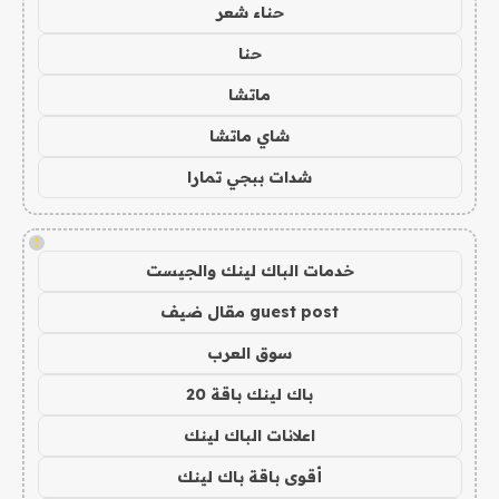
حناء شعر
حنا
ماتشا
شاي ماتشا
شدات ببجي تمارا
!
خدمات الباك لينك والجيست
guest post مقال ضيف
سوق العرب
باك لينك باقة 20
اعلانات الباك لينك
أقوى باقة باك لينك