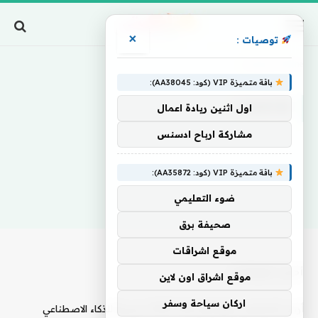
×
توصيات :
Home
»
تقاطعات
باقة متميزة VIP (كود: AA38045):
تقاطعات
اول اثنين ريادة اعمال
مشاركة ارباح ادسنس
باقة متميزة VIP (كود: AA35872):
ضوء التعليمي
صحيفة برق
موقع اشراقات
أحدث المقالات
موقع اشراق اون لاين
اركان سياحة وسفر
أرض المعارض تطلق أول قناة FAST حصرية للذكاء الاصطناعي