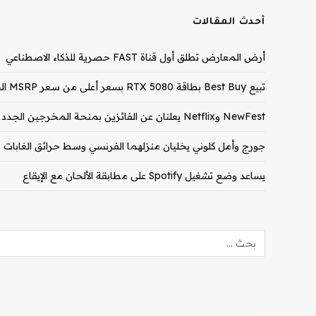
أحدث المقالات
أرض المعارض تطلق أول قناة FAST حصرية للذكاء الاصطناعي
تبيع Best Buy بطاقة RTX 5080 بسعر أعلى من سعر MSRP الخاص بـ RTX 5090
NewFest وNetflix يعلنان عن الفائزين بمنحة المخرجين الجدد لعام 2026
جورج وأمل كلوني يخليان منزلهما الفرنسي وسط حرائق الغابات
يساعد وضع تشغيل Spotify على مطابقة الألحان مع الإيقاع