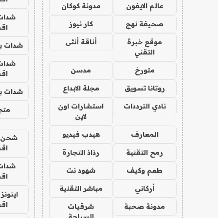
عالم الايفون
مدونة كوكان
شدات
صحيفة نهج
كار نيوز
اق
موقع خبرة
أناقة أنثى
شدات بب
التقني
شدات
متورخ
مدسن
اق
روتانا تسويق
مجلة الابداع
شدات بب
نادي الترددات
استشارات اون
متجر 
لاين
المعارف
هيدب فيديو
شحن يل
اق
رمح التقنية
رذاذ التجارة
شدات
طعم وكيف
شهود نت
اق
أركاني
مباشر التقنية
ايتونز
اق
مدونة صحبة
شرقيات
السياحة