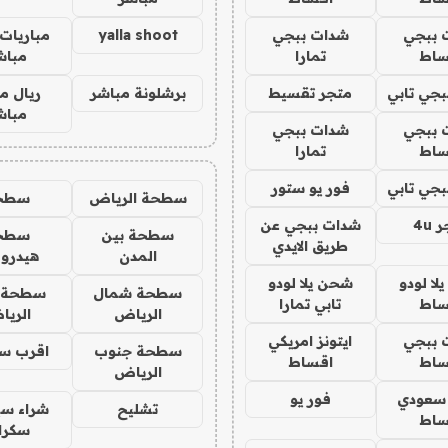
 ببجي
شدات ببجي
yalla shoot
مباريات 
ساط
تمارا
مباش
جي تابي
متجر تقسيط
برشلونة مباشر
ريال م
مباش
 ببجي
شدات ببجي
ساط
تمارا
جي تابي
فور يو ستور
سطحة الرياض
سطح
4u
شدات ببجي عن
سطحة بين
سطح
طريق الايدي
المدن
هيدرو
ا لودو
شحن يلا لودو
سطحة شمال
سطحة 
ساط
تابي تمارا
الرياض
الري
 ببجي
ايتونز امريكي
سطحة جنوب
اقرب س
ساط
اقساط
الرياض
 سعودي
فور يو
تشليح
شراء سي
ساط
سكرا