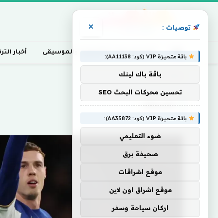
×
توصيات :
أخبار السينما، التلفزيون، والموسيقى
أخبار التر
باقة متميزة VIP (كود: AA11138):
باقة باك لينك
Home
»
تفريطه
تحسين محركات البحث SEO
تفريطه
باقة متميزة VIP (كود: AA35872):
ضوء التعليمي
صحيفة برق
موقع اشراقات
موقع اشراق اون لاين
اركان سياحة وسفر