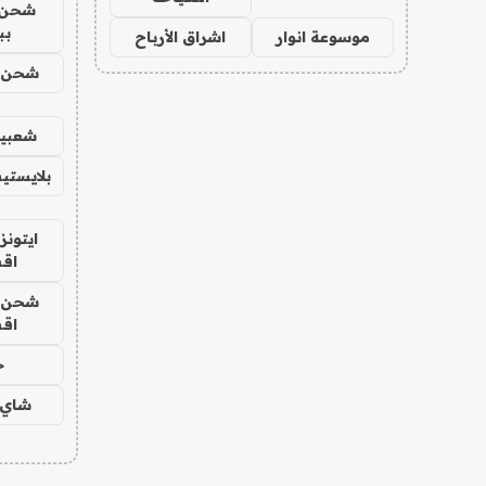
شحن 
بب
موسوعة انوار
اشراق الأرباح
شحن يل
شعبية
بلايستي
ايتونز
اق
شحن يل
اق
ح
شاي 