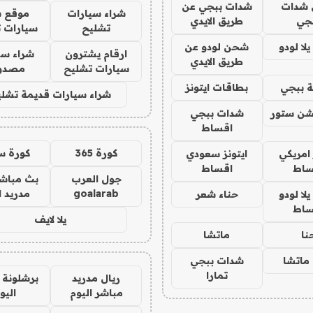
شدات
شدات ببجي عن
شراء سيارات
موقع ش
جي
طريق الايدي
تشليح
سيارات 
ا لودو
شحن لودو عن
ارقام يشترون
شراء سي
طريق الايدي
سيارات تشليح
مصدو
 ببجي
بطاقات ايتونز
شراء سيارات قديمة تشلي
شن ستور
شدات ببجي
اقساط
كورة 365
كورة س
 امريكي
ايتونز سعودي
ساط
اقساط
جول العرب
بث مباشر
goalarab
مدريد ا
ا لودو
حناء شعر
ساط
يلا لايف
نا
ماتشا
ماتشا
شدات ببجي
تمارا
ريال مدريد
برشلونة 
مباشر اليوم
اليو