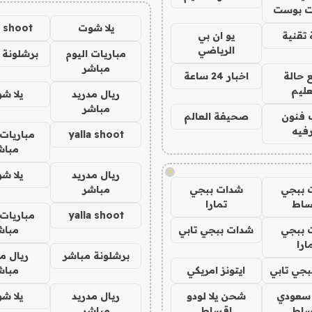
 بوست
يلا شوت
a shoot
تقنية
يو ان بي
الرياضي
مباريات اليوم
برشلونة 
مباشر
 حالة
اخبار 24 ساعة
عليم
ريال مدريد
يلا ش
مباشر
 فنون
صحيفة العالم
فيه
yalla shoot
مباريات 
مباش
!
ريال مدريد
يلا ش
 ببجي
شدات ببجي
مباشر
ساط
تمارا
yalla shoot
مباريات 
 ببجي
شدات ببجي تابي
مباش
ارا
برشلونة مباشر
ريال م
جي تابي
ايتونز امريكي
مباش
 سعودي
شحن يلا لودو
ريال مدريد
يلا ش
ساط
اقساط
مباشر