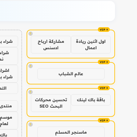
!
شراء ب
اول اثنين ريادة
مشاركة ارباح
اعمال
ادسنس
شراء 
نص
!
اشراق
عالم الشباب
شراء با
الت
!
باقة باك لينك
تحسين محركات
منتدى 
البحث SEO
موسم 
لعام 026
!
ماسنجر المسلم
باك 