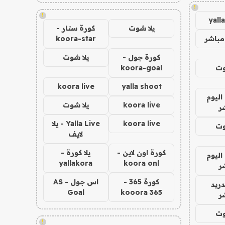
!
!
yall
يلا شوت
كورة ستار -
مباشر
koora-star
كورة جول -
يلا شوت
وت
koora-goal
koora live
yalla shoot
اليوم
koora live
يلا شوت
ر
koora live
Yalla Live - يلا
وت
لايف
كورة اون لاين -
يلا كورة -
اليوم
yallakora
koora onl
ر
كورة 365 -
اس جول - AS
دريد
Goal
kooora 365
ر
وت
!