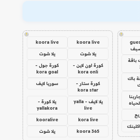
!
!
koora live
koora live
gues
ضيف
يلا شوت
يلا شوت
 باقة
كورة اون لاين -
كورة جول -
kora goal
kora onli
ة باك
كورة ستار -
سوريا لايف
ك
kora star
اربنا
يلا لايف - yalla
يلا كورة -
لحياه
yallakora
live
يع
kooralive
kora live
اكلينك
koora 365
يلا شوت