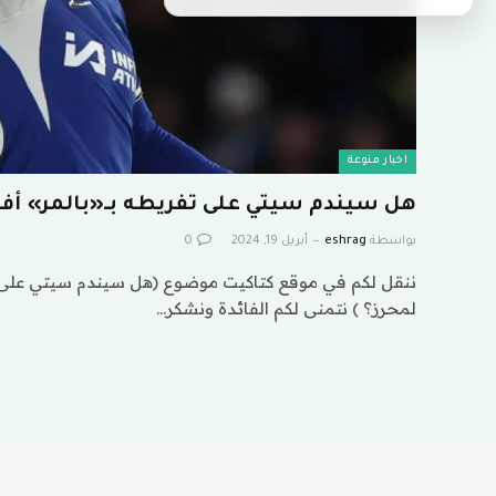
اخبار منوعة
هل سيندم سيتي على تفريطه بـ«بالمر» أف
بواسطة
eshrag
أبريل 19, 2024
0
ننقل لكم في موقع كتاكيت موضوع (هل سيندم سيتي على ت
لمحرز؟ ) نتمنى لكم الفائدة ونشكر…