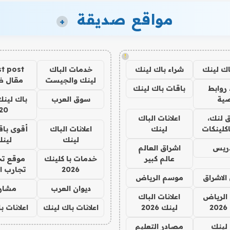
مواقع صديقة
+
!
اك لينك
شراء باك لينك
خدمات الباك
t post
لينك والجيست
مقال 
روابط
باقات باك لينك
ية
سوق العرب
باك لينك
20
 لنك،
اعلانات الباك
كلينكات
لينك
اعلانات الباك
أقوى باق
لينك
لين
دريس
اشراق العالم
عالم كبير
خدمات با كلينك
موقع تج
2026
تجارب ا
الاشراق
موسم الرياض
ديوان العرب
مشار
الرياض
اعلانات الباك
2
لينك 2026
اعلانات باك لينك
اعلانات ب
لينك
مصادر التعليم