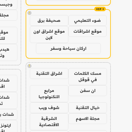
وجيست
!
مجلة 
ضوء التعليمي
صحيفة برق
موقع اشراقات
موقع اشراق اون
موقع
لاين
للت
اركان سياحة وسفر
هيدب
وتر
!
مسك الكلمات
اشراق التقنية
في قوقل
شدات
اق
ان سفن
مرابع
التكنولوجيا
شدات
تم
خيال التقنية
شوف ويب
شدات بب
مجلة الاسهم
الشرقية
الاقتصادية
ايتونز
اق