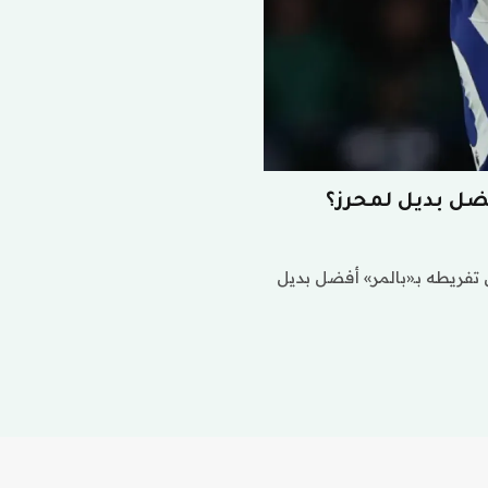
ضل بديل لمحرز؟
فريطه بـ«بالمر» أفضل بديل