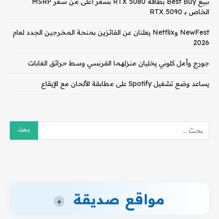
تبيع Best Buy بطاقة RTX 5080 بسعر أعلى من سعر MSRP
الخاص بـ RTX 5090
NewFest وNetflix يعلنان عن الفائزين بمنحة المخرجين الجدد لعام
2026
جورج وأمل كلوني يخليان منزلهما الفرنسي وسط حرائق الغابات
يساعد وضع تشغيل Spotify على مطابقة الألحان مع الإيقاع
مواقع صديقة
+