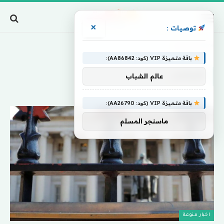
×
توصيات :
Home
»
تفرضان
باقة متميزة VIP (كود: AA86842):
تفرضان
عالم الشباب
باقة متميزة VIP (كود: AA26790):
ماسنجر المسلم
اخبار منوعة