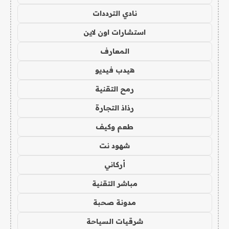
نادي الترددات
استشارات اون لاين
المعارف
هيدب فيديو
رمح التقنية
رذاذ التجارة
طعم وكيف
شهود نت
أركاني
مباشر التقنية
مدونة صحبة
شرقيات السياحة