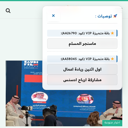
×
توصيات :
Home
»
تفاعلية
باقة متميزة VIP (كود: AA26790):
تفاعلية
ماسنجر المسلم
باقة متميزة VIP (كود: AA38045):
اول اثنين ريادة اعمال
مشاركة ارباح ادسنس
اخبار منوعة