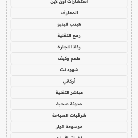
استشارات اون لاين
المعارف
هيدب فيديو
رمح التقنية
رذاذ التجارة
طعم وكيف
شهود نت
أركاني
مباشر التقنية
مدونة صحبة
شرقيات السياحة
موسوعة انوار