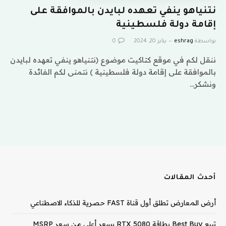
نتنياهو ينفي تعهده لبايدن بالموافقة على
إقامة دولة فلسطينية
بواسطة
eshrag
يناير 20, 2024
0
ننقل لكم في موقع كتاكيت موضوع (نتنياهو ينفي تعهده لبايدن
بالموافقة على إقامة دولة فلسطينية ) نتمنى لكم الفائدة
ونشكر…
أحدث المقالات
أرض المعارض تطلق أول قناة FAST حصرية للذكاء الاصطناعي
تبيع Best Buy بطاقة RTX 5080 بسعر أعلى من سعر MSRP