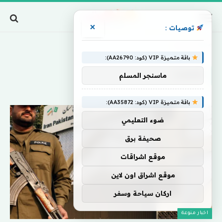
×
توصيات :
Home
»
تعهده
باقة متميزة VIP (كود: AA26790):
تعهده
ماسنجر المسلم
باقة متميزة VIP (كود: AA35872):
ضوء التعليمي
صحيفة برق
موقع اشراقات
موقع اشراق اون لاين
اركان سياحة وسفر
اخبار منوعة