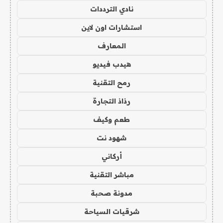
نادي الترددات
استشارات اون لاين
المعارف
هيدب فيديو
رمح التقنية
رذاذ التجارة
طعم وكيف
شهود نت
أركاني
مباشر التقنية
مدونة صحبة
شرقيات السياحة