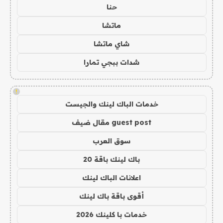
حنا
ماتشا
شاي ماتشا
شدات ببجي تمارا
!
خدمات الباك لينك والجيست
guest post مقال ضيف
سوق العرب
باك لينك باقة 20
اعلانات الباك لينك
أقوى باقة باك لينك
خدمات با كلينك 2026