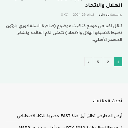
الهلال والاتحاد
بواسطة
eshrag
فبراير 29, 2024
0
ننقل لكم في موقع كتاكيت موضوع (صافرة السلفادوري بارتون
تضبط كلاسيكو الهلال والاتحاد ) نتمنى لكم الفائدة ونشكر
المصدر الأصلي…
التالي
3
2
1
أحدث المقالات
أرض المعارض تطلق أول قناة FAST حصرية للذكاء الاصطناعي
تبيع Best Buy بطاقة RTX 5080 بسعر أعلى من سعر MSRP