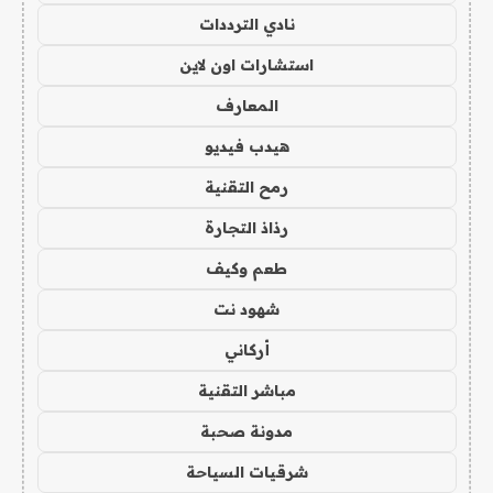
نادي الترددات
استشارات اون لاين
المعارف
هيدب فيديو
رمح التقنية
رذاذ التجارة
طعم وكيف
شهود نت
أركاني
مباشر التقنية
مدونة صحبة
شرقيات السياحة