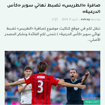
صافرة «الطريس» تضبط نهائي سوبر «كأس
الدرعية»
بواسطة
eshrag
أبريل 11, 2024
0
ننقل لكم في موقع كتاكيت موضوع (صافرة «الطريس» تضبط
نهائي سوبر «كأس الدرعية» ) نتمنى لكم الفائدة ونشكر المصدر
الأصلي…
اخبار منوعة