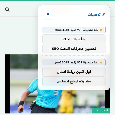
×
توصيات :
Home
»
تضبط
باقة متميزة VIP (كود: AA11138):
تضبط
باقة باك لينك
تحسين محركات البحث SEO
باقة متميزة VIP (كود: AA38045):
اول اثنين ريادة اعمال
مشاركة ارباح ادسنس
اخبار منوعة